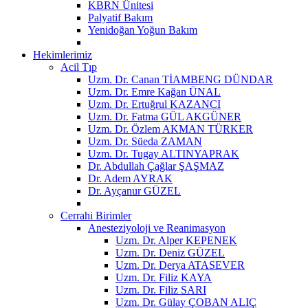
KBRN Ünitesi
Palyatif Bakım
Yenidoğan Yoğun Bakım
Hekimlerimiz
Acil Tıp
Uzm. Dr. Canan TİAMBENG DÜNDAR
Uzm. Dr. Emre Kağan ÜNAL
Uzm. Dr. Ertuğrul KAZANCI
Uzm. Dr. Fatma GÜL AKGÜNER
Uzm. Dr. Özlem AKMAN TÜRKER
Uzm. Dr. Süeda ZAMAN
Uzm. Dr. Tugay ALTINYAPRAK
Dr. Abdullah Çağlar ŞAŞMAZ
Dr. Adem AYRAK
Dr. Ayçanur GÜZEL
Cerrahi Birimler
Anesteziyoloji ve Reanimasyon
Uzm. Dr. Alper KEPENEK
Uzm. Dr. Deniz GÜZEL
Uzm. Dr. Derya ATASEVER
Uzm. Dr. Filiz KAYA
Uzm. Dr. Filiz SARI
Uzm. Dr. Gülay ÇOBAN ALIÇ