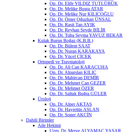
Op. Dr. Elife YILDIZ TUTLÜBÜK
Op. Dr. Melike Buşra ATAR
Op. Dr. Melike Nur KILIÇOĞLU
Op. Dr. Ömer Oğuzhan ÜNSAL
Op. Dr. Raşit Tan AYIK
Op. Dr. Reyhan Sevde BİLİR
Op. Dr. Tuba Şeyma YAVUZ BEKAR
Kulak Burun Boğaz (K.B.B.)
Op. Dr. Bülent SAAT
Op. Dr. Nuran KARAKAYA
Op. Dr. Yücel ÇİÇEK
Ortopedi ve Travmatoloji
Op. Dr. Ali Can KARAÇUHA
Op. Dr. Alparslan KILIÇ
Op. Dr. Mahircan DEMİR
Op. Dr. Mehmet Can GEZER
Op. Dr. Mehmet ÖZER
Op. Dr. Saltuk Buğra GÜLER
Üroloji
Op. Dr. Alper AKTAŞ
Op. Dr. Hayrettin ASLAN
Op. Dr. Soner AKÇİN
Dahili Birimler
Aile Hekimi
Uzm. Dr. Merve ALYAMAÇ YAŞAR