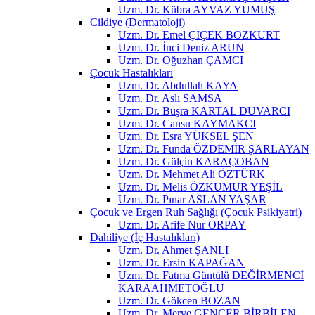
Uzm. Dr. Kübra AYVAZ YUMUŞ
Cildiye (Dermatoloji)
Uzm. Dr. Emel ÇİÇEK BOZKURT
Uzm. Dr. İnci Deniz ARUN
Uzm. Dr. Oğuzhan ÇAMCI
Çocuk Hastalıkları
Uzm. Dr. Abdullah KAYA
Uzm. Dr. Aslı SAMSA
Uzm. Dr. Büşra KARTAL DUVARCI
Uzm. Dr. Cansu KAYMAKCI
Uzm. Dr. Esra YÜKSEL ŞEN
Uzm. Dr. Funda ÖZDEMİR ŞARLAYAN
Uzm. Dr. Gülçin KARAÇOBAN
Uzm. Dr. Mehmet Ali ÖZTÜRK
Uzm. Dr. Melis ÖZKUMUR YEŞİL
Uzm. Dr. Pınar ASLAN YAŞAR
Çocuk ve Ergen Ruh Sağlığı (Çocuk Psikiyatri)
Uzm. Dr. Afife Nur ORPAY
Dahiliye (İç Hastalıkları)
Uzm. Dr. Ahmet ŞANLI
Uzm. Dr. Ersin KAPAĞAN
Uzm. Dr. Fatma Güntülü DEĞİRMENCİ
KARAAHMETOĞLU
Uzm. Dr. Gökcen BOZAN
Uzm. Dr. Merve GENCER BİRBİLEN