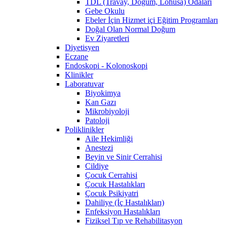
TDL (Travay, Doğum, Lohusa) Odaları
Gebe Okulu
Ebeler İçin Hizmet içi Eğitim Programları
Doğal Olan Normal Doğum
Ev Ziyaretleri
Diyetisyen
Eczane
Endoskopi - Kolonoskopi
Klinikler
Laboratuvar
Biyokimya
Kan Gazı
Mikrobiyoloji
Patoloji
Poliklinikler
Aile Hekimliği
Anestezi
Beyin ve Sinir Cerrahisi
Cildiye
Çocuk Cerrahisi
Çocuk Hastalıkları
Çocuk Psikiyatri
Dahiliye (İç Hastalıkları)
Enfeksiyon Hastalıkları
Fiziksel Tıp ve Rehabilitasyon