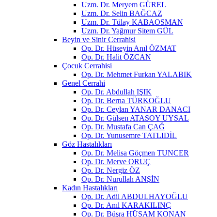
Uzm. Dr. Meryem GÜREL
Uzm. Dr. Selin BAĞCAZ
Uzm. Dr. Tülay KABAOSMAN
Uzm. Dr. Yağmur Sitem GÜL
Beyin ve Sinir Cerrahisi
Op. Dr. Hüseyin Anıl ÖZMAT
Op. Dr. Halit ÖZCAN
Çocuk Cerrahisi
Op. Dr. Mehmet Furkan YALABIK
Genel Cerrahi
Op. Dr. Abdullah IŞIK
Op. Dr. Berna TÜRKOĞLU
Op. Dr. Ceylan YANAR DANACI
Op. Dr. Gülsen ATASOY UYSAL
Op. Dr. Mustafa Can ÇAĞ
Op. Dr. Yunusemre TATLIDİL
Göz Hastalıkları
Op. Dr. Melisa Göçmen TUNCER
Op. Dr. Merve ORUÇ
Op. Dr. Nergiz ÖZ
Op. Dr. Nurullah ANŞİN
Kadın Hastalıkları
Op. Dr. Adil ABDULHAYOĞLU
Op. Dr. Anıl KARAKILINÇ
Op. Dr. Büşra HÜSAM KONAN