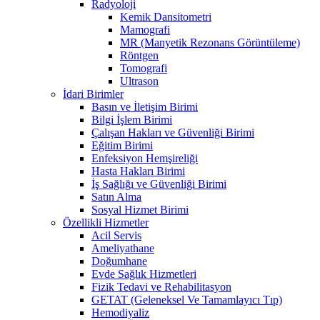
Radyoloji
Kemik Dansitometri
Mamografi
MR (Manyetik Rezonans Görüntüleme)
Röntgen
Tomografi
Ultrason
İdari Birimler
Basın ve İletişim Birimi
Bilgi İşlem Birimi
Çalışan Hakları ve Güvenliği Birimi
Eğitim Birimi
Enfeksiyon Hemşireliği
Hasta Hakları Birimi
İş Sağlığı ve Güvenliği Birimi
Satın Alma
Sosyal Hizmet Birimi
Özellikli Hizmetler
Acil Servis
Ameliyathane
Doğumhane
Evde Sağlık Hizmetleri
Fizik Tedavi ve Rehabilitasyon
GETAT (Geleneksel Ve Tamamlayıcı Tıp)
Hemodiyaliz