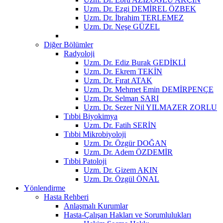
Uzm. Dr. Ezgi DEMİREL ÖZBEK
Uzm. Dr. İbrahim TERLEMEZ
Uzm. Dr. Neşe GÜZEL
Diğer Bölümler
Radyoloji
Uzm. Dr. Ediz Burak GEDİKLİ
Uzm. Dr. Ekrem TEKİN
Uzm. Dr. Fırat ATAK
Uzm. Dr. Mehmet Emin DEMİRPENÇE
Uzm. Dr. Selman SARI
Uzm. Dr. Sezer Nil YILMAZER ZORLU
Tıbbi Biyokimya
Uzm. Dr. Fatih SERİN
Tıbbi Mikrobiyoloji
Uzm. Dr. Özgür DOĞAN
Uzm. Dr. Adem ÖZDEMİR
Tıbbi Patoloji
Uzm. Dr. Gizem AKIN
Uzm. Dr. Özgül ÖNAL
Yönlendirme
Hasta Rehberi
Anlaşmalı Kurumlar
Hasta-Çalışan Hakları ve Sorumlulukları