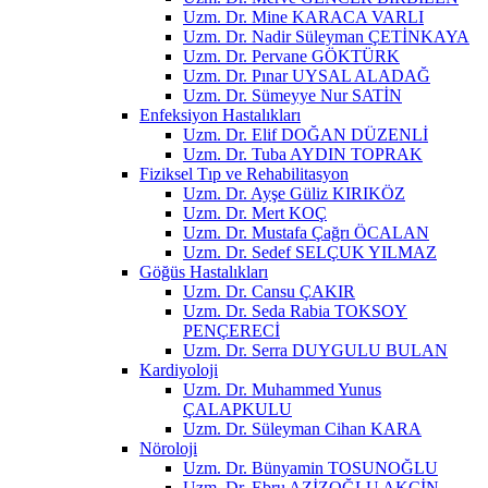
Uzm. Dr. Mine KARACA VARLI
Uzm. Dr. Nadir Süleyman ÇETİNKAYA
Uzm. Dr. Pervane GÖKTÜRK
Uzm. Dr. Pınar UYSAL ALADAĞ
Uzm. Dr. Sümeyye Nur SATİN
Enfeksiyon Hastalıkları
Uzm. Dr. Elif DOĞAN DÜZENLİ
Uzm. Dr. Tuba AYDIN TOPRAK
Fiziksel Tıp ve Rehabilitasyon
Uzm. Dr. Ayşe Güliz KIRIKÖZ
Uzm. Dr. Mert KOÇ
Uzm. Dr. Mustafa Çağrı ÖCALAN
Uzm. Dr. Sedef SELÇUK YILMAZ
Göğüs Hastalıkları
Uzm. Dr. Cansu ÇAKIR
Uzm. Dr. Seda Rabia TOKSOY
PENÇERECİ
Uzm. Dr. Serra DUYGULU BULAN
Kardiyoloji
Uzm. Dr. Muhammed Yunus
ÇALAPKULU
Uzm. Dr. Süleyman Cihan KARA
Nöroloji
Uzm. Dr. Bünyamin TOSUNOĞLU
Uzm. Dr. Ebru AZİZOĞLU AKÇİN