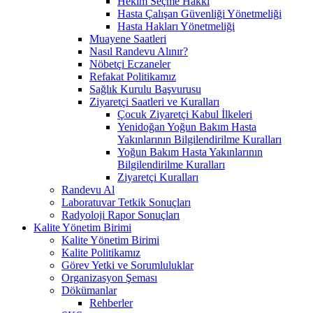
Hekim Seçme Hakkı
Hasta Çalışan Güvenliği Yönetmeliği
Hasta Hakları Yönetmeliği
Muayene Saatleri
Nasıl Randevu Alınır?
Nöbetçi Eczaneler
Refakat Politikamız
Sağlık Kurulu Başvurusu
Ziyaretçi Saatleri ve Kuralları
Çocuk Ziyaretçi Kabul İlkeleri
Yenidoğan Yoğun Bakım Hasta
Yakınlarının Bilgilendirilme Kuralları
Yoğun Bakım Hasta Yakınlarının
Bilgilendirilme Kuralları
Ziyaretçi Kuralları
Randevu Al
Laboratuvar Tetkik Sonuçları
Radyoloji Rapor Sonuçları
Kalite Yönetim Birimi
Kalite Yönetim Birimi
Kalite Politikamız
Görev Yetki ve Sorumluluklar
Organizasyon Şeması
Dökümanlar
Rehberler