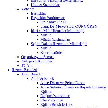
Misyon & Vizyon & Değerlerimiz
Hizmet Standartları
Yönetim
Başhekim
Başhekim Yardımcıları
Dr. Ahmet ÖZER
Uzm. Dr. Merve Sibel GÜNGÖREN
İdari ve Mali Hizmetler Müdürlüğü
Müdür
Müdür Yardımcıları
Sağlık Bakım Hizmetleri Müdürlüğü
Müdür
Koordinatörler
Organizasyon Şeması
Anlaşmalı Kurumlar
TGAP
Hizmet Birimleri
Tıbbi Birimler
Anne & Bebek
Anne Dostu ve Bebek Dostu
Anne Sütünün Önemi ve Başarılı Emzirme
Eğitimi
Doğum İstatistikleri
Ebe Polikliniği
Eğitim Broşürlerimiz