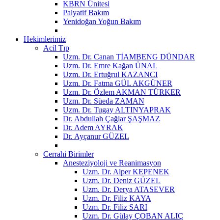
KBRN Ünitesi
Palyatif Bakım
Yenidoğan Yoğun Bakım
Hekimlerimiz
Acil Tıp
Uzm. Dr. Canan TİAMBENG DÜNDAR
Uzm. Dr. Emre Kağan ÜNAL
Uzm. Dr. Ertuğrul KAZANCI
Uzm. Dr. Fatma GÜL AKGÜNER
Uzm. Dr. Özlem AKMAN TÜRKER
Uzm. Dr. Süeda ZAMAN
Uzm. Dr. Tugay ALTINYAPRAK
Dr. Abdullah Çağlar ŞAŞMAZ
Dr. Adem AYRAK
Dr. Ayçanur GÜZEL
Cerrahi Birimler
Anesteziyoloji ve Reanimasyon
Uzm. Dr. Alper KEPENEK
Uzm. Dr. Deniz GÜZEL
Uzm. Dr. Derya ATASEVER
Uzm. Dr. Filiz KAYA
Uzm. Dr. Filiz SARI
Uzm. Dr. Gülay ÇOBAN ALIÇ