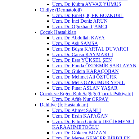
Uzm. Dr. Kübra AYVAZ YUMUŞ
Cildiye (Dermatoloji)
Uzm. Dr. Emel ÇİÇEK BOZKURT
Uzm. Dr. İnci Deniz ARUN
Uzm. Dr. Oğuzhan ÇAMCI
Çocuk Hastalıkları
Uzm. Dr. Abdullah KAYA
Uzm. Dr. Aslı SAMSA
Uzm. Dr. Büşra KARTAL DUVARCI
Uzm. Dr. Cansu KAYMAKCI
Uzm. Dr. Esra YÜKSEL ŞEN
Uzm. Dr. Funda ÖZDEMİR ŞARLAYAN
Uzm. Dr. Gülçin KARAÇOBAN
Uzm. Dr. Mehmet Ali ÖZTÜRK
Uzm. Dr. Melis ÖZKUMUR YEŞİL
Uzm. Dr. Pınar ASLAN YAŞAR
Çocuk ve Ergen Ruh Sağlığı (Çocuk Psikiyatri)
Uzm. Dr. Afife Nur ORPAY
Dahiliye (İç Hastalıkları)
Uzm. Dr. Ahmet ŞANLI
Uzm. Dr. Ersin KAPAĞAN
Uzm. Dr. Fatma Güntülü DEĞİRMENCİ
KARAAHMETOĞLU
Uzm. Dr. Gökcen BOZAN
Uzm. Dr. Merve GENCER BİRBİLEN