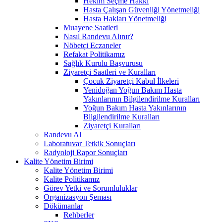
Hekim Seçme Hakkı
Hasta Çalışan Güvenliği Yönetmeliği
Hasta Hakları Yönetmeliği
Muayene Saatleri
Nasıl Randevu Alınır?
Nöbetçi Eczaneler
Refakat Politikamız
Sağlık Kurulu Başvurusu
Ziyaretçi Saatleri ve Kuralları
Çocuk Ziyaretçi Kabul İlkeleri
Yenidoğan Yoğun Bakım Hasta
Yakınlarının Bilgilendirilme Kuralları
Yoğun Bakım Hasta Yakınlarının
Bilgilendirilme Kuralları
Ziyaretçi Kuralları
Randevu Al
Laboratuvar Tetkik Sonuçları
Radyoloji Rapor Sonuçları
Kalite Yönetim Birimi
Kalite Yönetim Birimi
Kalite Politikamız
Görev Yetki ve Sorumluluklar
Organizasyon Şeması
Dökümanlar
Rehberler