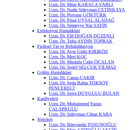
Uzm. Dr. Mine KARACA VARLI
Uzm. Dr. Nadir Süleyman ÇETİNKAYA
Uzm. Dr. Pervane GÖKTÜRK
Uzm. Dr. Pınar UYSAL ALADAĞ
Uzm. Dr. Sümeyye Nur SATİN
Enfeksiyon Hastalıkları
Uzm. Dr. Elif DOĞAN DÜZENLİ
Uzm. Dr. Tuba AYDIN TOPRAK
Fiziksel Tıp ve Rehabilitasyon
Uzm. Dr. Ayşe Güliz KIRIKÖZ
Uzm. Dr. Mert KOÇ
Uzm. Dr. Mustafa Çağrı ÖCALAN
Uzm. Dr. Sedef SELÇUK YILMAZ
Göğüs Hastalıkları
Uzm. Dr. Cansu ÇAKIR
Uzm. Dr. Seda Rabia TOKSOY
PENÇERECİ
Uzm. Dr. Serra DUYGULU BULAN
Kardiyoloji
Uzm. Dr. Muhammed Yunus
ÇALAPKULU
Uzm. Dr. Süleyman Cihan KARA
Nöroloji
Uzm. Dr. Bünyamin TOSUNOĞLU
Uzm. Dr. Ebru AZİZOĞLU AKÇİN