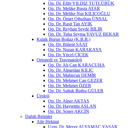
Op. Dr. Elife YILDIZ TUTLÜBÜK
Op. Dr. Melike Buşra ATAR
Op. Dr. Melike Nur KILIÇOĞLU
Op. Dr. Ömer Oğuzhan ÜNSAL
Op. Dr. Raşit Tan AYIK
Op. Dr. Reyhan Sevde BİLİR
Op. Dr. Tuba Şeyma YAVUZ BEKAR
Kulak Burun Boğaz (K.B.B.)
Op. Dr. Bülent SAAT
Op. Dr. Nuran KARAKAYA
Op. Dr. Yücel ÇİÇEK
Ortopedi ve Travmatoloji
Op. Dr. Ali Can KARAÇUHA
Op. Dr. Alparslan KILIÇ
Op. Dr. Mahircan DEMİR
Op. Dr. Mehmet Can GEZER
Op. Dr. Mehmet ÖZER
Op. Dr. Saltuk Buğra GÜLER
Üroloji
Op. Dr. Alper AKTAŞ
Op. Dr. Hayrettin ASLAN
Op. Dr. Soner AKÇİN
Dahili Birimler
Aile Hekimi
Uzm. Dr. Merve ALYAMAÇ YAŞAR