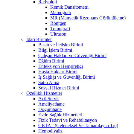
Radyoloji
Kemik Dansitometri
Mamografi
MR (Manyetik Rezonans Görüntüleme)
Röntgen
Tomografi
Ultrason
İdari Birimler
Basın ve İletişim Birimi
Bilgi İşlem Birimi
Çalışan Hakları ve Güvenliği Birimi
Eğitim Birimi
Enfeksiyon Hemşireliği
Hasta Hakları Birimi
İş Sağlığı ve Güvenliği Birimi
Satın Alma
Sosyal Hizmet Birimi
Özellikli Hizmetler
Acil Servis
Ameliyathane
Doğumhane
Evde Sağlık Hizmetleri
Fizik Tedavi ve Rehabilitasyon
GETAT (Geleneksel Ve Tamamlayıcı Tıp)
Hemodiyaliz