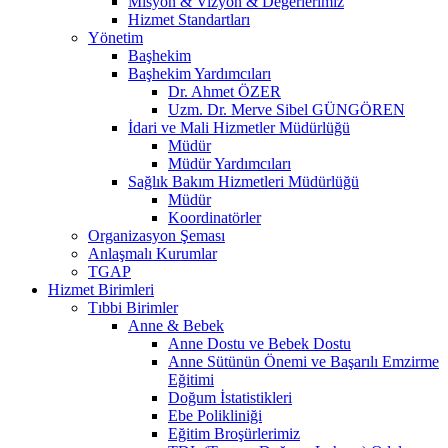
Misyon & Vizyon & Değerlerimiz
Hizmet Standartları
Yönetim
Başhekim
Başhekim Yardımcıları
Dr. Ahmet ÖZER
Uzm. Dr. Merve Sibel GÜNGÖREN
İdari ve Mali Hizmetler Müdürlüğü
Müdür
Müdür Yardımcıları
Sağlık Bakım Hizmetleri Müdürlüğü
Müdür
Koordinatörler
Organizasyon Şeması
Anlaşmalı Kurumlar
TGAP
Hizmet Birimleri
Tıbbi Birimler
Anne & Bebek
Anne Dostu ve Bebek Dostu
Anne Sütünün Önemi ve Başarılı Emzirme
Eğitimi
Doğum İstatistikleri
Ebe Polikliniği
Eğitim Broşürlerimiz