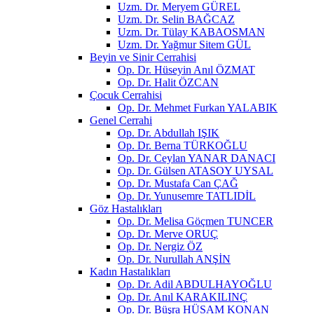
Uzm. Dr. Meryem GÜREL
Uzm. Dr. Selin BAĞCAZ
Uzm. Dr. Tülay KABAOSMAN
Uzm. Dr. Yağmur Sitem GÜL
Beyin ve Sinir Cerrahisi
Op. Dr. Hüseyin Anıl ÖZMAT
Op. Dr. Halit ÖZCAN
Çocuk Cerrahisi
Op. Dr. Mehmet Furkan YALABIK
Genel Cerrahi
Op. Dr. Abdullah IŞIK
Op. Dr. Berna TÜRKOĞLU
Op. Dr. Ceylan YANAR DANACI
Op. Dr. Gülsen ATASOY UYSAL
Op. Dr. Mustafa Can ÇAĞ
Op. Dr. Yunusemre TATLIDİL
Göz Hastalıkları
Op. Dr. Melisa Göçmen TUNCER
Op. Dr. Merve ORUÇ
Op. Dr. Nergiz ÖZ
Op. Dr. Nurullah ANŞİN
Kadın Hastalıkları
Op. Dr. Adil ABDULHAYOĞLU
Op. Dr. Anıl KARAKILINÇ
Op. Dr. Büşra HÜSAM KONAN