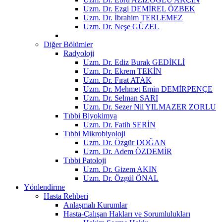
Uzm. Dr. Ezgi DEMİREL ÖZBEK
Uzm. Dr. İbrahim TERLEMEZ
Uzm. Dr. Neşe GÜZEL
Diğer Bölümler
Radyoloji
Uzm. Dr. Ediz Burak GEDİKLİ
Uzm. Dr. Ekrem TEKİN
Uzm. Dr. Fırat ATAK
Uzm. Dr. Mehmet Emin DEMİRPENÇE
Uzm. Dr. Selman SARI
Uzm. Dr. Sezer Nil YILMAZER ZORLU
Tıbbi Biyokimya
Uzm. Dr. Fatih SERİN
Tıbbi Mikrobiyoloji
Uzm. Dr. Özgür DOĞAN
Uzm. Dr. Adem ÖZDEMİR
Tıbbi Patoloji
Uzm. Dr. Gizem AKIN
Uzm. Dr. Özgül ÖNAL
Yönlendirme
Hasta Rehberi
Anlaşmalı Kurumlar
Hasta-Çalışan Hakları ve Sorumlulukları