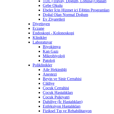
TDL (Travay, Doğum, Lohusa) Odaları
Gebe Okulu
Ebeler İçin Hizmet içi Eğitim Programları
Doğal Olan Normal Doğum
Ev Ziyaretleri
Diyetisyen
Eczane
Endoskopi - Kolonoskopi
Klinikler
Laboratuvar
Biyokimya
Kan Gazı
Mikrobiyoloji
Patoloji
Poliklinikler
Aile Hekimliği
Anestezi
Beyin ve Sinir Cerrahisi
Cildiye
Çocuk Cerrahisi
Çocuk Hastalıkları
Çocuk Psikiyatri
Dahiliye (İç Hastalıkları)
Enfeksiyon Hastalıkları
Fiziksel Tıp ve Rehabilitasyon