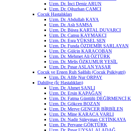
Uzm. Dr. İnci Deniz ARUN
Uzm. Dr. Oğuzhan ÇAMCI
Çocuk Hastalıkları
Uzm. Dr. Abdullah KAYA
Uzm. Dr. Aslı SAMSA
Uzm. Dr. Büşra KARTAL DUVARCI
Uzm. Dr. Cansu KAYMAKCI
Uzm. Dr. Esra YÜKSEL ŞEN
Uzm. Dr. Funda ÖZDEMİR ŞARLAYAN
Uzm. Dr. Gülçin KARAÇOBAN
Uzm. Dr. Mehmet Ali ÖZTÜRK
Uzm. Dr. Melis ÖZKUMUR YEŞİL
Uzm. Dr. Pınar ASLAN YAŞAR
Çocuk ve Ergen Ruh Sağlığı (Çocuk Psikiyatri)
Uzm. Dr. Afife Nur ORPAY
Dahiliye (İç Hastalıkları)
Uzm. Dr. Ahmet ŞANLI
Uzm. Dr. Ersin KAPAĞAN
Uzm. Dr. Fatma Güntülü DEĞİRMEN
Uzm. Dr. Gökcen BOZAN
Uzm. Dr. Merve GENCER BİRBİLEN
Uzm. Dr. Mine KARACA VARLI
Uzm. Dr. Nadir Süleyman ÇETİNKAYA
Uzm. Dr. Pervane GÖKTÜRK
Uzm. Dr. Pınar UYSAL ALADAĞ