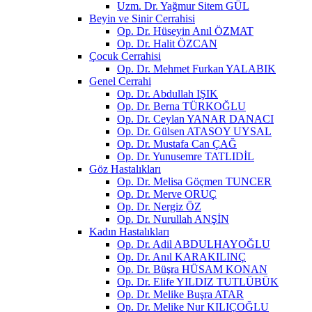
Uzm. Dr. Yağmur Sitem GÜL
Beyin ve Sinir Cerrahisi
Op. Dr. Hüseyin Anıl ÖZMAT
Op. Dr. Halit ÖZCAN
Çocuk Cerrahisi
Op. Dr. Mehmet Furkan YALABIK
Genel Cerrahi
Op. Dr. Abdullah IŞIK
Op. Dr. Berna TÜRKOĞLU
Op. Dr. Ceylan YANAR DANACI
Op. Dr. Gülsen ATASOY UYSAL
Op. Dr. Mustafa Can ÇAĞ
Op. Dr. Yunusemre TATLIDİL
Göz Hastalıkları
Op. Dr. Melisa Göçmen TUNCER
Op. Dr. Merve ORUÇ
Op. Dr. Nergiz ÖZ
Op. Dr. Nurullah ANŞİN
Kadın Hastalıkları
Op. Dr. Adil ABDULHAYOĞLU
Op. Dr. Anıl KARAKILINÇ
Op. Dr. Büşra HÜSAM KONAN
Op. Dr. Elife YILDIZ TUTLÜBÜK
Op. Dr. Melike Buşra ATAR
Op. Dr. Melike Nur KILIÇOĞLU