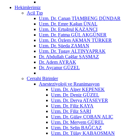
Hekimlerimiz
Acil Tıp
Uzm. Dr. Canan TİAMBENG DÜNDAR
Uzm. Dr. Emre Kağan ÜNAL
Uzm. Dr. Ertuğrul KAZANCI
Uzm. Dr. Fatma GÜL AKGÜNER
Uzm. Dr. Özlem AKMAN TÜRKER
Uzm. Dr. Süeda ZAMAN
Uzm. Dr. Tugay ALTINYAPRAK
Dr. Abdullah Çağlar ŞAŞMAZ
Dr. Adem AYRAK
Dr. Ayçanur GÜZEL
Cerrahi Birimler
Anesteziyoloji ve Reanimasyon
Uzm. Dr. Alper KEPENEK
Uzm. Dr. Deniz GÜZEL
Uzm. Dr. Derya ATASEVER
Uzm. Dr. Filiz KAYA
Uzm. Dr. Filiz SARI
Uzm. Dr. Gülay ÇOBAN ALIÇ
Uzm. Dr. Meryem GÜREL
Uzm. Dr. Selin BAĞCAZ
Uzm. Dr. Tülay KABAOSMAN