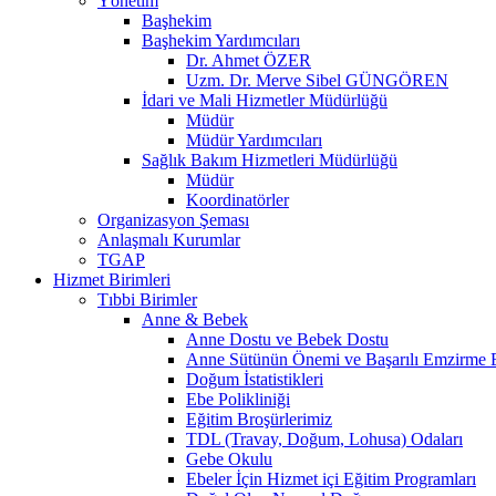
Yönetim
Başhekim
Başhekim Yardımcıları
Dr. Ahmet ÖZER
Uzm. Dr. Merve Sibel GÜNGÖREN
İdari ve Mali Hizmetler Müdürlüğü
Müdür
Müdür Yardımcıları
Sağlık Bakım Hizmetleri Müdürlüğü
Müdür
Koordinatörler
Organizasyon Şeması
Anlaşmalı Kurumlar
TGAP
Hizmet Birimleri
Tıbbi Birimler
Anne & Bebek
Anne Dostu ve Bebek Dostu
Anne Sütünün Önemi ve Başarılı Emzirme E
Doğum İstatistikleri
Ebe Polikliniği
Eğitim Broşürlerimiz
TDL (Travay, Doğum, Lohusa) Odaları
Gebe Okulu
Ebeler İçin Hizmet içi Eğitim Programları