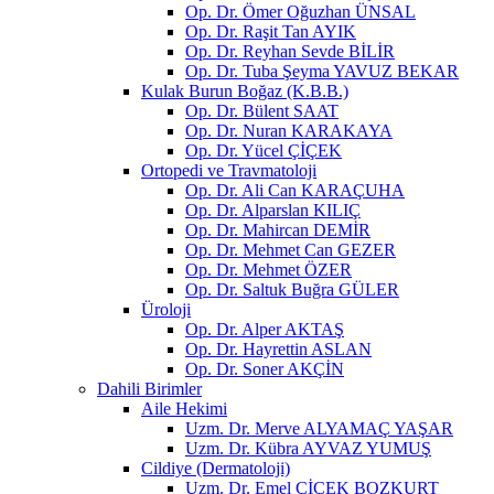
Op. Dr. Ömer Oğuzhan ÜNSAL
Op. Dr. Raşit Tan AYIK
Op. Dr. Reyhan Sevde BİLİR
Op. Dr. Tuba Şeyma YAVUZ BEKAR
Kulak Burun Boğaz (K.B.B.)
Op. Dr. Bülent SAAT
Op. Dr. Nuran KARAKAYA
Op. Dr. Yücel ÇİÇEK
Ortopedi ve Travmatoloji
Op. Dr. Ali Can KARAÇUHA
Op. Dr. Alparslan KILIÇ
Op. Dr. Mahircan DEMİR
Op. Dr. Mehmet Can GEZER
Op. Dr. Mehmet ÖZER
Op. Dr. Saltuk Buğra GÜLER
Üroloji
Op. Dr. Alper AKTAŞ
Op. Dr. Hayrettin ASLAN
Op. Dr. Soner AKÇİN
Dahili Birimler
Aile Hekimi
Uzm. Dr. Merve ALYAMAÇ YAŞAR
Uzm. Dr. Kübra AYVAZ YUMUŞ
Cildiye (Dermatoloji)
Uzm. Dr. Emel ÇİÇEK BOZKURT