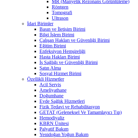
MR (Manyetik Rezonans Görüntüleme)
Röntgen
Tomografi
Ultrason
İdari Birimler
Basın ve İletişim Birimi
Bilgi İşlem Birimi
Çalışan Hakları ve Güvenliği Birimi
Eğitim Birimi
Enfeksiyon Hemşireliği
Hasta Hakları Birimi
İş Sağlığı ve Güvenliği Birimi
Satın Alma
Sosyal Hizmet Birimi
Özellikli Hizmetler
Acil Servis
Ameliyathane
Doğumhane
Evde Sağlık Hizmetleri
Fizik Tedavi ve Rehabilitasyon
GETAT (Geleneksel Ve Tamamlayıcı Tıp)
Hemodiyaliz
KBRN Ünitesi
Palyatif Bakım
Yenidoğan Yoğun Bakım