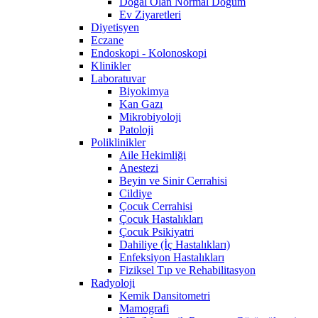
Doğal Olan Normal Doğum
Ev Ziyaretleri
Diyetisyen
Eczane
Endoskopi - Kolonoskopi
Klinikler
Laboratuvar
Biyokimya
Kan Gazı
Mikrobiyoloji
Patoloji
Poliklinikler
Aile Hekimliği
Anestezi
Beyin ve Sinir Cerrahisi
Cildiye
Çocuk Cerrahisi
Çocuk Hastalıkları
Çocuk Psikiyatri
Dahiliye (İç Hastalıkları)
Enfeksiyon Hastalıkları
Fiziksel Tıp ve Rehabilitasyon
Radyoloji
Kemik Dansitometri
Mamografi