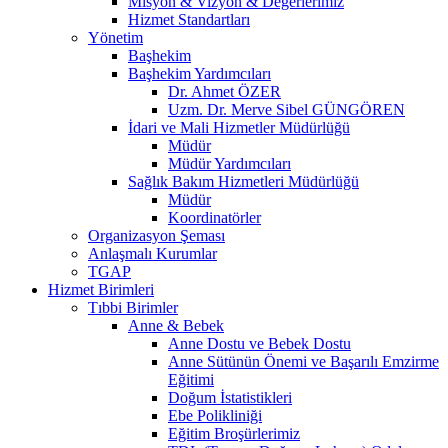
Misyon & Vizyon & Değerlerimiz
Hizmet Standartları
Yönetim
Başhekim
Başhekim Yardımcıları
Dr. Ahmet ÖZER
Uzm. Dr. Merve Sibel GÜNGÖREN
İdari ve Mali Hizmetler Müdürlüğü
Müdür
Müdür Yardımcıları
Sağlık Bakım Hizmetleri Müdürlüğü
Müdür
Koordinatörler
Organizasyon Şeması
Anlaşmalı Kurumlar
TGAP
Hizmet Birimleri
Tıbbi Birimler
Anne & Bebek
Anne Dostu ve Bebek Dostu
Anne Sütünün Önemi ve Başarılı Emzirme
Eğitimi
Doğum İstatistikleri
Ebe Polikliniği
Eğitim Broşürlerimiz