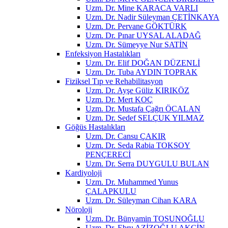
Uzm. Dr. Mine KARACA VARLI
Uzm. Dr. Nadir Süleyman ÇETİNKAYA
Uzm. Dr. Pervane GÖKTÜRK
Uzm. Dr. Pınar UYSAL ALADAĞ
Uzm. Dr. Sümeyye Nur SATİN
Enfeksiyon Hastalıkları
Uzm. Dr. Elif DOĞAN DÜZENLİ
Uzm. Dr. Tuba AYDIN TOPRAK
Fiziksel Tıp ve Rehabilitasyon
Uzm. Dr. Ayşe Güliz KIRIKÖZ
Uzm. Dr. Mert KOÇ
Uzm. Dr. Mustafa Çağrı ÖCALAN
Uzm. Dr. Sedef SELÇUK YILMAZ
Göğüs Hastalıkları
Uzm. Dr. Cansu ÇAKIR
Uzm. Dr. Seda Rabia TOKSOY
PENÇERECİ
Uzm. Dr. Serra DUYGULU BULAN
Kardiyoloji
Uzm. Dr. Muhammed Yunus
ÇALAPKULU
Uzm. Dr. Süleyman Cihan KARA
Nöroloji
Uzm. Dr. Bünyamin TOSUNOĞLU
Uzm. Dr. Ebru AZİZOĞLU AKÇİN