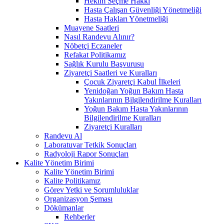
Hekim Seçme Hakkı
Hasta Çalışan Güvenliği Yönetmeliği
Hasta Hakları Yönetmeliği
Muayene Saatleri
Nasıl Randevu Alınır?
Nöbetçi Eczaneler
Refakat Politikamız
Sağlık Kurulu Başvurusu
Ziyaretçi Saatleri ve Kuralları
Çocuk Ziyaretçi Kabul İlkeleri
Yenidoğan Yoğun Bakım Hasta
Yakınlarının Bilgilendirilme Kuralları
Yoğun Bakım Hasta Yakınlarının
Bilgilendirilme Kuralları
Ziyaretçi Kuralları
Randevu Al
Laboratuvar Tetkik Sonuçları
Radyoloji Rapor Sonuçları
Kalite Yönetim Birimi
Kalite Yönetim Birimi
Kalite Politikamız
Görev Yetki ve Sorumluluklar
Organizasyon Şeması
Dökümanlar
Rehberler