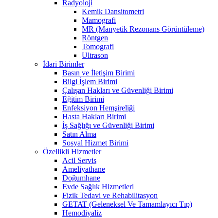
Radyoloji
Kemik Dansitometri
Mamografi
MR (Manyetik Rezonans Görüntüleme)
Röntgen
Tomografi
Ultrason
İdari Birimler
Basın ve İletişim Birimi
Bilgi İşlem Birimi
Çalışan Hakları ve Güvenliği Birimi
Eğitim Birimi
Enfeksiyon Hemşireliği
Hasta Hakları Birimi
İş Sağlığı ve Güvenliği Birimi
Satın Alma
Sosyal Hizmet Birimi
Özellikli Hizmetler
Acil Servis
Ameliyathane
Doğumhane
Evde Sağlık Hizmetleri
Fizik Tedavi ve Rehabilitasyon
GETAT (Geleneksel Ve Tamamlayıcı Tıp)
Hemodiyaliz