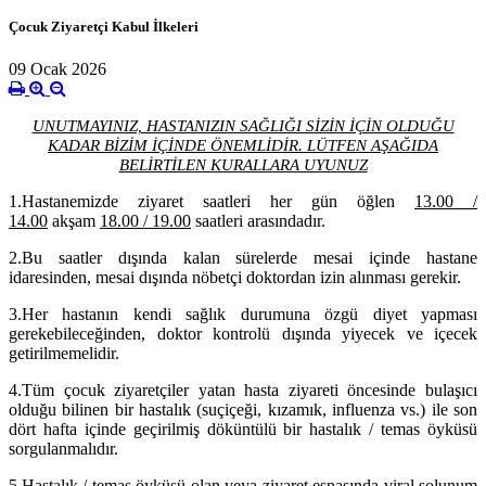
Çocuk Ziyaretçi Kabul İlkeleri
09 Ocak 2026
UNUTMAYINIZ, HASTANIZIN SAĞLIĞI SİZİN İÇİN OLDUĞU
KADAR BİZİM İÇİNDE ÖNEMLİDİR.
LÜTFEN AŞAĞIDA
BELİRTİLEN KURALLARA UYUNUZ
1.
Hastanemizde ziyaret saatleri her gün öğlen
13.00 /
14.00
akşam
18.00 / 19.00
saatleri arasındadır.
2.
Bu saatler dışında kalan sürelerde mesai içinde hastane
idaresinden, mesai dışında nöbetçi doktordan izin alınması gerekir.
3.
Her hastanın kendi sağlık durumuna özgü diyet yapması
gerekebileceğinden, doktor kontrolü dışında yiyecek ve içecek
getirilmemelidir.
4.
Tüm çocuk ziyaretçiler yatan hasta ziyareti öncesinde bulaşıcı
olduğu bilinen bir hastalık (suçiçeği, kızamık, influenza vs.) ile son
dört hafta içinde geçirilmiş döküntülü bir hastalık / temas öyküsü
sorgulanmalıdır.
5.
Hastalık / temas
öyküsü olan veya ziyaret esnasında viral solunum