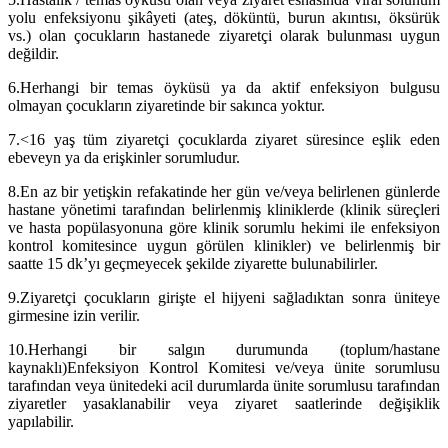
yolu enfeksiyonu şikâyeti (ateş, döküntü, burun akıntısı, öksürük
vs.) olan çocukların hastanede ziyaretçi olarak bulunması uygun
değildir.
6.
Herhangi bir temas öyküsü ya da aktif enfeksiyon bulgusu
olmayan çocukların ziyaretinde bir sakınca yoktur.
7.<
16 yaş tüm ziyaretçi çocuklarda ziyaret süresince eşlik eden
ebeveyn ya da erişkinler sorumludur.
8
.En az bir yetişkin refakatinde her gün ve/veya belirlenen günlerde
hastane yönetimi tarafından belirlenmiş kliniklerde (klinik süreçleri
ve hasta popülasyonuna göre klinik sorumlu hekimi ile enfeksiyon
kontrol komitesince uygun görülen klinikler) ve belirlenmiş bir
saatte 15 dk’yı geçmeyecek şekilde ziyarette bulunabilirler.
9.
Ziyaretçi çocukların girişte el hijyeni sağladıktan sonra üniteye
girmesine izin verilir.
10.
Herhangi bir salgın durumunda (toplum/hastane
kaynaklı)Enfeksiyon Kontrol Komitesi ve/veya ünite sorumlusu
tarafından veya ünitedeki acil durumlarda ünite sorumlusu tarafından
ziyaretler yasaklanabilir veya ziyaret saatlerinde değişiklik
yapılabilir.