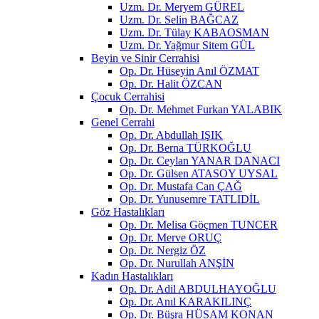
Uzm. Dr. Meryem GÜREL
Uzm. Dr. Selin BAĞCAZ
Uzm. Dr. Tülay KABAOSMAN
Uzm. Dr. Yağmur Sitem GÜL
Beyin ve Sinir Cerrahisi
Op. Dr. Hüseyin Anıl ÖZMAT
Op. Dr. Halit ÖZCAN
Çocuk Cerrahisi
Op. Dr. Mehmet Furkan YALABIK
Genel Cerrahi
Op. Dr. Abdullah IŞIK
Op. Dr. Berna TÜRKOĞLU
Op. Dr. Ceylan YANAR DANACI
Op. Dr. Gülsen ATASOY UYSAL
Op. Dr. Mustafa Can ÇAĞ
Op. Dr. Yunusemre TATLIDİL
Göz Hastalıkları
Op. Dr. Melisa Göçmen TUNCER
Op. Dr. Merve ORUÇ
Op. Dr. Nergiz ÖZ
Op. Dr. Nurullah ANŞİN
Kadın Hastalıkları
Op. Dr. Adil ABDULHAYOĞLU
Op. Dr. Anıl KARAKILINÇ
Op. Dr. Büşra HÜSAM KONAN