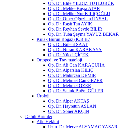
Op. Dr. Elife YILDIZ TUTLÜBÜK
Op. Dr. Melike Buşra ATAR
Op. Dr. Melike Nur KILIÇOĞLU
Op. Dr. Ömer Oğuzhan ÜNSAL
Op. Dr. Raşit Tan AYIK
Op. Dr. Reyhan Sevde BİLİR
Op. Dr. Tuba Şeyma YAVUZ BEKAR
Kulak Burun Boğaz (K.B.B.)
Op. Dr. Bülent SAAT
Op. Dr. Nuran KARAKAYA
Op. Dr. Yücel ÇİÇEK
Ortopedi ve Travmatoloji
Op. Dr. Ali Can KARAÇUHA
Op. Dr. Alparslan KILIÇ
Op. Dr. Mahircan DEMİR
Op. Dr. Mehmet Can GEZER
Op. Dr. Mehmet ÖZER
Op. Dr. Saltuk Buğra GÜLER
Üroloji
Op. Dr. Alper AKTAŞ
Op. Dr. Hayrettin ASLAN
Op. Dr. Soner AKÇİN
Dahili Birimler
Aile Hekimi
Uzm. Dr. Merve ALYAMAÇ YAŞAR