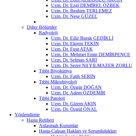
Uzm. Dr. Ezgi DEMİREL ÖZBEK
Uzm. Dr. İbrahim TERLEMEZ
Uzm. Dr. Neşe GÜZEL
Diğer Bölümler
Radyoloji
Uzm. Dr. Ediz Burak GEDİKLİ
Uzm. Dr. Ekrem TEKİN
Uzm. Dr. Fırat ATAK
Uzm. Dr. Mehmet Emin DEMİRPENÇE
Uzm. Dr. Selman SARI
Uzm. Dr. Sezer Nil YILMAZER ZORLU
Tıbbi Biyokimya
Uzm. Dr. Fatih SERİN
Tıbbi Mikrobiyoloji
Uzm. Dr. Özgür DOĞAN
Uzm. Dr. Adem ÖZDEMİR
Tıbbi Patoloji
Uzm. Dr. Gizem AKIN
Uzm. Dr. Özgül ÖNAL
Yönlendirme
Hasta Rehberi
Anlaşmalı Kurumlar
Hasta-Çalışan Hakları ve Sorumlulukları