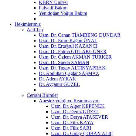
KBRN Ünitesi
Palyatif Bakım
Yenidoğan Yoğun Bakım
Hekimlerimiz
Acil Tıp
Uzm. Dr. Canan TİAMBENG DÜNDAR
Uzm. Dr. Emre Kağan ÜNAL
Uzm. Dr. Ertuğrul KAZANCI
Uzm. Dr. Fatma GÜL AKGÜNER
Uzm. Dr. Özlem AKMAN TÜRKER
Uzm. Dr. Süeda ZAMAN
Uzm. Dr. Tugay ALTINYAPRAK
Dr. Abdullah Çağlar ŞAŞMAZ
Dr. Adem AYRAK
Dr. Ayçanur GÜZEL
Cerrahi Birimler
Anesteziyoloji ve Reanimasyon
Uzm. Dr. Alper KEPENEK
Uzm. Dr. Deniz GÜZEL
Uzm. Dr. Derya ATASEVER
Uzm. Dr. Filiz KAYA
Uzm. Dr. Filiz SARI
Uzm. Dr. Gülay ÇOBAN ALIÇ