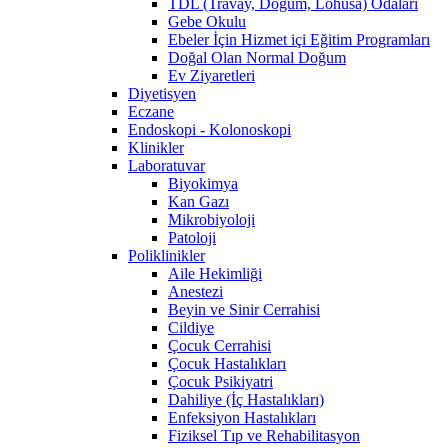
TDL (Travay, Doğum, Lohusa) Odaları
Gebe Okulu
Ebeler İçin Hizmet içi Eğitim Programları
Doğal Olan Normal Doğum
Ev Ziyaretleri
Diyetisyen
Eczane
Endoskopi - Kolonoskopi
Klinikler
Laboratuvar
Biyokimya
Kan Gazı
Mikrobiyoloji
Patoloji
Poliklinikler
Aile Hekimliği
Anestezi
Beyin ve Sinir Cerrahisi
Cildiye
Çocuk Cerrahisi
Çocuk Hastalıkları
Çocuk Psikiyatri
Dahiliye (İç Hastalıkları)
Enfeksiyon Hastalıkları
Fiziksel Tıp ve Rehabilitasyon