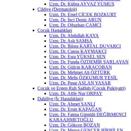
Uzm. Dr. Kübra AYVAZ YUMUŞ
Cildiye (Dermatoloji)
Uzm. Dr. Emel ÇİÇEK BOZKURT
Uzm. Dr. İnci Deniz ARUN
Uzm. Dr. Oğuzhan ÇAMCI
Çocuk Hastalıkları
Uzm. Dr. Abdullah KAYA
Uzm. Dr. Aslı SAMSA
Uzm. Dr. Büşra KARTAL DUVARCI
Uzm. Dr. Cansu KAYMAKCI
Uzm. Dr. Esra YÜKSEL ŞEN
Uzm. Dr. Funda ÖZDEMİR ŞARLAYAN
Uzm. Dr. Gülçin KARAÇOBAN
Uzm. Dr. Mehmet Ali ÖZTÜRK
Uzm. Dr. Melis ÖZKUMUR YEŞİL
Uzm. Dr. Pınar ASLAN YAŞAR
Çocuk ve Ergen Ruh Sağlığı (Çocuk Psikiyatri)
Uzm. Dr. Afife Nur ORPAY
Dahiliye (İç Hastalıkları)
Uzm. Dr. Ahmet ŞANLI
Uzm. Dr. Ersin KAPAĞAN
Uzm. Dr. Fatma Güntülü DEĞİRMENCİ
KARAAHMETOĞLU
Uzm. Dr. Gökcen BOZAN
Uzm. Dr. Merve GENCER BİRBİLEN