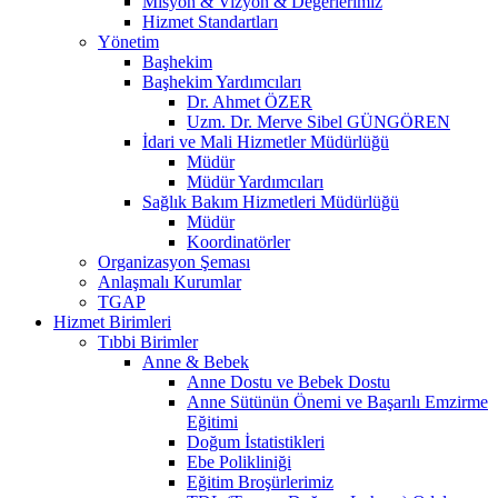
Misyon & Vizyon & Değerlerimiz
Hizmet Standartları
Yönetim
Başhekim
Başhekim Yardımcıları
Dr. Ahmet ÖZER
Uzm. Dr. Merve Sibel GÜNGÖREN
İdari ve Mali Hizmetler Müdürlüğü
Müdür
Müdür Yardımcıları
Sağlık Bakım Hizmetleri Müdürlüğü
Müdür
Koordinatörler
Organizasyon Şeması
Anlaşmalı Kurumlar
TGAP
Hizmet Birimleri
Tıbbi Birimler
Anne & Bebek
Anne Dostu ve Bebek Dostu
Anne Sütünün Önemi ve Başarılı Emzirme
Eğitimi
Doğum İstatistikleri
Ebe Polikliniği
Eğitim Broşürlerimiz