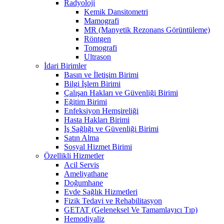
Radyoloji
Kemik Dansitometri
Mamografi
MR (Manyetik Rezonans Görüntüleme)
Röntgen
Tomografi
Ultrason
İdari Birimler
Basın ve İletişim Birimi
Bilgi İşlem Birimi
Çalışan Hakları ve Güvenliği Birimi
Eğitim Birimi
Enfeksiyon Hemşireliği
Hasta Hakları Birimi
İş Sağlığı ve Güvenliği Birimi
Satın Alma
Sosyal Hizmet Birimi
Özellikli Hizmetler
Acil Servis
Ameliyathane
Doğumhane
Evde Sağlık Hizmetleri
Fizik Tedavi ve Rehabilitasyon
GETAT (Geleneksel Ve Tamamlayıcı Tıp)
Hemodiyaliz