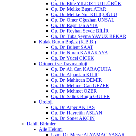
Op. Dr. Elife YILDIZ TUTLÜBÜK
Op. Dr. Melike Buşra ATAR
Op. Dr. Melike Nur KILIÇOĞLU
Op. Dr. Ömer Oğuzhan ÜNSAL
Op. Dr. Raşit Tan AYIK
Op. Dr. Reyhan Sevde BİLİR
Op. Dr. Tuba Şeyma YAVUZ BEKAR
Kulak Burun Boğaz (K.B.B.)
Op. Dr. Bülent SAAT
Op. Dr. Nuran KARAKAYA
Op. Dr. Yücel ÇİÇEK
Ortopedi ve Travmatoloji
Op. Dr. Ali Can KARAÇUHA
Op. Dr. Alparslan KILIÇ
Op. Dr. Mahircan DEMİR
Op. Dr. Mehmet Can GEZER
Op. Dr. Mehmet ÖZER
Op. Dr. Saltuk Buğra GÜLER
Üroloji
Op. Dr. Alper AKTAŞ
Op. Dr. Hayrettin ASLAN
Op. Dr. Soner AKÇİN
Dahili Birimler
Aile Hekimi
Uzm. Dr. Merve ALYAMAÇ YAŞAR