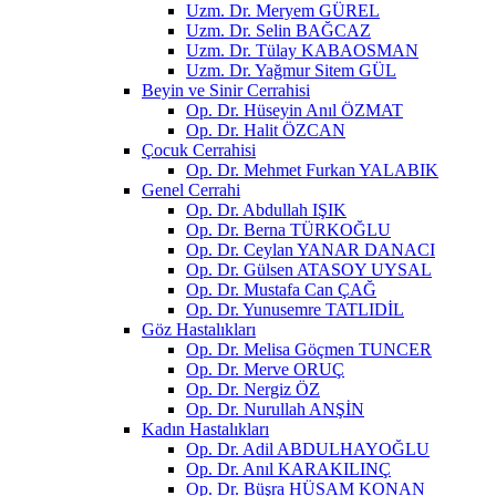
Uzm. Dr. Meryem GÜREL
Uzm. Dr. Selin BAĞCAZ
Uzm. Dr. Tülay KABAOSMAN
Uzm. Dr. Yağmur Sitem GÜL
Beyin ve Sinir Cerrahisi
Op. Dr. Hüseyin Anıl ÖZMAT
Op. Dr. Halit ÖZCAN
Çocuk Cerrahisi
Op. Dr. Mehmet Furkan YALABIK
Genel Cerrahi
Op. Dr. Abdullah IŞIK
Op. Dr. Berna TÜRKOĞLU
Op. Dr. Ceylan YANAR DANACI
Op. Dr. Gülsen ATASOY UYSAL
Op. Dr. Mustafa Can ÇAĞ
Op. Dr. Yunusemre TATLIDİL
Göz Hastalıkları
Op. Dr. Melisa Göçmen TUNCER
Op. Dr. Merve ORUÇ
Op. Dr. Nergiz ÖZ
Op. Dr. Nurullah ANŞİN
Kadın Hastalıkları
Op. Dr. Adil ABDULHAYOĞLU
Op. Dr. Anıl KARAKILINÇ
Op. Dr. Büşra HÜSAM KONAN