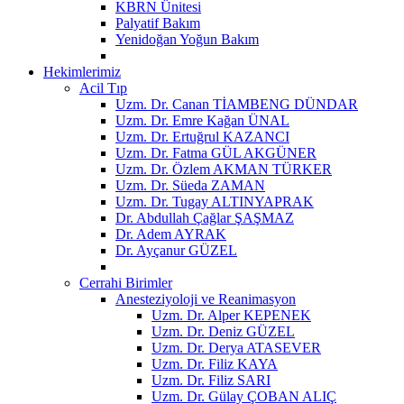
KBRN Ünitesi
Palyatif Bakım
Yenidoğan Yoğun Bakım
Hekimlerimiz
Acil Tıp
Uzm. Dr. Canan TİAMBENG DÜNDAR
Uzm. Dr. Emre Kağan ÜNAL
Uzm. Dr. Ertuğrul KAZANCI
Uzm. Dr. Fatma GÜL AKGÜNER
Uzm. Dr. Özlem AKMAN TÜRKER
Uzm. Dr. Süeda ZAMAN
Uzm. Dr. Tugay ALTINYAPRAK
Dr. Abdullah Çağlar ŞAŞMAZ
Dr. Adem AYRAK
Dr. Ayçanur GÜZEL
Cerrahi Birimler
Anesteziyoloji ve Reanimasyon
Uzm. Dr. Alper KEPENEK
Uzm. Dr. Deniz GÜZEL
Uzm. Dr. Derya ATASEVER
Uzm. Dr. Filiz KAYA
Uzm. Dr. Filiz SARI
Uzm. Dr. Gülay ÇOBAN ALIÇ