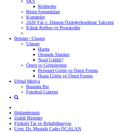
SKS
Rehberler
Birim Sorumluları
Komiteler
2026 Yılı 1. Dönem Özdeğerlendirme Takvimi
Klinik Rehber ve Protokoller
İletişim / Ulaşım
Ulaşım
Harita
Otopark Alanları
Nasıl Gidilir?
Öneri ve Görüşleriniz
Personel Görüş ve Öneri Formu
Hasta Görüş ve Öneri Formu
Dijital Medya
Basında Biz
Fotoğraf Galerisi
Hekimlerimiz
Dahili Birimler
Fiziksel Tıp ve Rehabilitasyon
Uzm. Dr. Mustafa Çağrı ÖCALAN