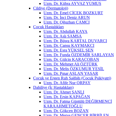
Uzm. Dr. Kübra AYVAZ YUMUŞ
Cildiye (Dermatoloji)
Uzm. Dr. Emel ÇİÇEK BOZKURT
Uzm. Dr. İnci Deniz ARUN
Uzm. Dr. Oğuzhan ÇAMCI
Çocuk Hastalıkları
Uzm. Dr. Abdullah KAYA
Uzm. Dr. Aslı SAMSA
Uzm. Dr. Büşra KARTAL DUVARCI
Uzm. Dr. Cansu KAYMAKCI
Uzm. Dr. Esra YÜKSEL ŞEN
Uzm. Dr. Funda ÖZDEMİR ŞARLAYAN
Uzm. Dr. Gülçin KARAÇOBAN
Uzm. Dr. Mehmet Ali ÖZTÜRK
Uzm. Dr. Melis ÖZKUMUR YEŞİL
Uzm. Dr. Pınar ASLAN YAŞAR
Çocuk ve Ergen Ruh Sağlığı (Çocuk Psikiyatri)
Uzm. Dr. Afife Nur ORPAY
Dahiliye (İç Hastalıkları)
Uzm. Dr. Ahmet ŞANLI
Uzm. Dr. Ersin KAPAĞAN
Uzm. Dr. Fatma Güntülü DEĞİRMENCİ
KARAAHMETOĞLU
Uzm. Dr. Gökcen BOZAN
Uzm. Dr. Merve GENCER BİRBİLEN