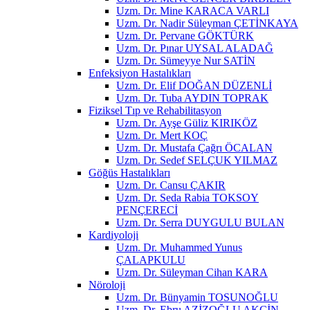
Uzm. Dr. Mine KARACA VARLI
Uzm. Dr. Nadir Süleyman ÇETİNKAYA
Uzm. Dr. Pervane GÖKTÜRK
Uzm. Dr. Pınar UYSAL ALADAĞ
Uzm. Dr. Sümeyye Nur SATİN
Enfeksiyon Hastalıkları
Uzm. Dr. Elif DOĞAN DÜZENLİ
Uzm. Dr. Tuba AYDIN TOPRAK
Fiziksel Tıp ve Rehabilitasyon
Uzm. Dr. Ayşe Güliz KIRIKÖZ
Uzm. Dr. Mert KOÇ
Uzm. Dr. Mustafa Çağrı ÖCALAN
Uzm. Dr. Sedef SELÇUK YILMAZ
Göğüs Hastalıkları
Uzm. Dr. Cansu ÇAKIR
Uzm. Dr. Seda Rabia TOKSOY
PENÇERECİ
Uzm. Dr. Serra DUYGULU BULAN
Kardiyoloji
Uzm. Dr. Muhammed Yunus
ÇALAPKULU
Uzm. Dr. Süleyman Cihan KARA
Nöroloji
Uzm. Dr. Bünyamin TOSUNOĞLU
Uzm. Dr. Ebru AZİZOĞLU AKÇİN