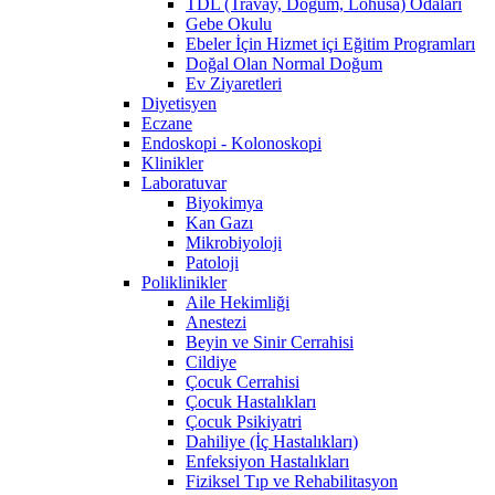
TDL (Travay, Doğum, Lohusa) Odaları
Gebe Okulu
Ebeler İçin Hizmet içi Eğitim Programları
Doğal Olan Normal Doğum
Ev Ziyaretleri
Diyetisyen
Eczane
Endoskopi - Kolonoskopi
Klinikler
Laboratuvar
Biyokimya
Kan Gazı
Mikrobiyoloji
Patoloji
Poliklinikler
Aile Hekimliği
Anestezi
Beyin ve Sinir Cerrahisi
Cildiye
Çocuk Cerrahisi
Çocuk Hastalıkları
Çocuk Psikiyatri
Dahiliye (İç Hastalıkları)
Enfeksiyon Hastalıkları
Fiziksel Tıp ve Rehabilitasyon