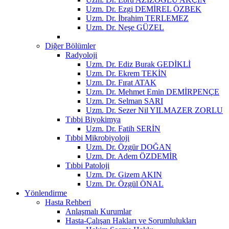
Uzm. Dr. Ezgi DEMİREL ÖZBEK
Uzm. Dr. İbrahim TERLEMEZ
Uzm. Dr. Neşe GÜZEL
Diğer Bölümler
Radyoloji
Uzm. Dr. Ediz Burak GEDİKLİ
Uzm. Dr. Ekrem TEKİN
Uzm. Dr. Fırat ATAK
Uzm. Dr. Mehmet Emin DEMİRPENÇE
Uzm. Dr. Selman SARI
Uzm. Dr. Sezer Nil YILMAZER ZORLU
Tıbbi Biyokimya
Uzm. Dr. Fatih SERİN
Tıbbi Mikrobiyoloji
Uzm. Dr. Özgür DOĞAN
Uzm. Dr. Adem ÖZDEMİR
Tıbbi Patoloji
Uzm. Dr. Gizem AKIN
Uzm. Dr. Özgül ÖNAL
Yönlendirme
Hasta Rehberi
Anlaşmalı Kurumlar
Hasta-Çalışan Hakları ve Sorumlulukları