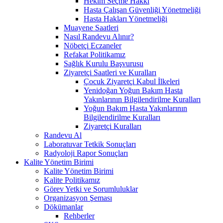
Hekim Seçme Hakkı
Hasta Çalışan Güvenliği Yönetmeliği
Hasta Hakları Yönetmeliği
Muayene Saatleri
Nasıl Randevu Alınır?
Nöbetçi Eczaneler
Refakat Politikamız
Sağlık Kurulu Başvurusu
Ziyaretçi Saatleri ve Kuralları
Çocuk Ziyaretçi Kabul İlkeleri
Yenidoğan Yoğun Bakım Hasta
Yakınlarının Bilgilendirilme Kuralları
Yoğun Bakım Hasta Yakınlarının
Bilgilendirilme Kuralları
Ziyaretçi Kuralları
Randevu Al
Laboratuvar Tetkik Sonuçları
Radyoloji Rapor Sonuçları
Kalite Yönetim Birimi
Kalite Yönetim Birimi
Kalite Politikamız
Görev Yetki ve Sorumluluklar
Organizasyon Şeması
Dökümanlar
Rehberler