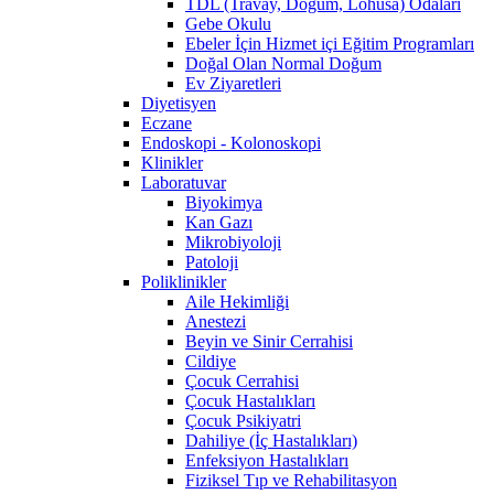
TDL (Travay, Doğum, Lohusa) Odaları
Gebe Okulu
Ebeler İçin Hizmet içi Eğitim Programları
Doğal Olan Normal Doğum
Ev Ziyaretleri
Diyetisyen
Eczane
Endoskopi - Kolonoskopi
Klinikler
Laboratuvar
Biyokimya
Kan Gazı
Mikrobiyoloji
Patoloji
Poliklinikler
Aile Hekimliği
Anestezi
Beyin ve Sinir Cerrahisi
Cildiye
Çocuk Cerrahisi
Çocuk Hastalıkları
Çocuk Psikiyatri
Dahiliye (İç Hastalıkları)
Enfeksiyon Hastalıkları
Fiziksel Tıp ve Rehabilitasyon