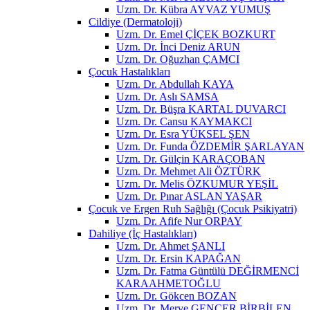
Uzm. Dr. Kübra AYVAZ YUMUŞ
Cildiye (Dermatoloji)
Uzm. Dr. Emel ÇİÇEK BOZKURT
Uzm. Dr. İnci Deniz ARUN
Uzm. Dr. Oğuzhan ÇAMCI
Çocuk Hastalıkları
Uzm. Dr. Abdullah KAYA
Uzm. Dr. Aslı SAMSA
Uzm. Dr. Büşra KARTAL DUVARCI
Uzm. Dr. Cansu KAYMAKCI
Uzm. Dr. Esra YÜKSEL ŞEN
Uzm. Dr. Funda ÖZDEMİR ŞARLAYAN
Uzm. Dr. Gülçin KARAÇOBAN
Uzm. Dr. Mehmet Ali ÖZTÜRK
Uzm. Dr. Melis ÖZKUMUR YEŞİL
Uzm. Dr. Pınar ASLAN YAŞAR
Çocuk ve Ergen Ruh Sağlığı (Çocuk Psikiyatri)
Uzm. Dr. Afife Nur ORPAY
Dahiliye (İç Hastalıkları)
Uzm. Dr. Ahmet ŞANLI
Uzm. Dr. Ersin KAPAĞAN
Uzm. Dr. Fatma Güntülü DEĞİRMENCİ
KARAAHMETOĞLU
Uzm. Dr. Gökcen BOZAN
Uzm. Dr. Merve GENCER BİRBİLEN