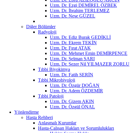
Uzm. Dr. Ezgi DEMİREL ÖZBEK
Uzm. Dr. İbrahim TERLEMEZ
Uzm. Dr. Neşe GÜZEL
Diğer Bölümler
Radyoloji
Uzm. Dr. Ediz Burak GEDİKLİ
Uzm. Dr. Ekrem TEKİN
Uzm. Dr. Fırat ATAK
Uzm. Dr. Mehmet Emin DEMİRPENÇE
Uzm. Dr. Selman SARI
Uzm. Dr. Sezer Nil YILMAZER ZORLU
Tıbbi Biyokimya
Uzm. Dr. Fatih SERİN
Tıbbi Mikrobiyoloji
Uzm. Dr. Özgür DOĞAN
Uzm. Dr. Adem ÖZDEMİR
Tıbbi Patoloji
Uzm. Dr. Gizem AKIN
Uzm. Dr. Özgül ÖNAL
Yönlendirme
Hasta Rehberi
Anlaşmalı Kurumlar
Hasta-Çalışan Hakları ve Sorumlulukları