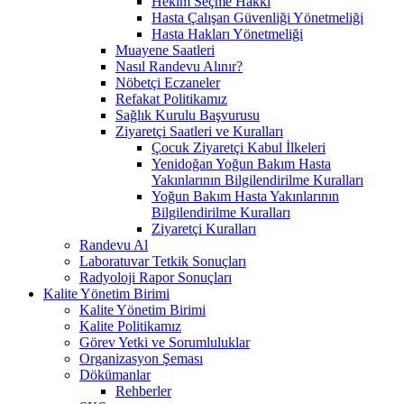
Hekim Seçme Hakkı
Hasta Çalışan Güvenliği Yönetmeliği
Hasta Hakları Yönetmeliği
Muayene Saatleri
Nasıl Randevu Alınır?
Nöbetçi Eczaneler
Refakat Politikamız
Sağlık Kurulu Başvurusu
Ziyaretçi Saatleri ve Kuralları
Çocuk Ziyaretçi Kabul İlkeleri
Yenidoğan Yoğun Bakım Hasta
Yakınlarının Bilgilendirilme Kuralları
Yoğun Bakım Hasta Yakınlarının
Bilgilendirilme Kuralları
Ziyaretçi Kuralları
Randevu Al
Laboratuvar Tetkik Sonuçları
Radyoloji Rapor Sonuçları
Kalite Yönetim Birimi
Kalite Yönetim Birimi
Kalite Politikamız
Görev Yetki ve Sorumluluklar
Organizasyon Şeması
Dökümanlar
Rehberler