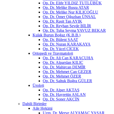
Op. Dr. Elife YILDIZ TUTLÜBÜK
Op. Dr. Melike Buşra ATAR
Op. Dr. Melike Nur KILIÇOĞLU
Op. Dr. Ömer Oğuzhan ÜNSAL
Op. Dr. Raşit Tan AYIK
Op. Dr. Reyhan Sevde BİLİR
Op. Dr. Tuba Şeyma YAVUZ BEKAR
Kulak Burun Boğaz (K.B.B.)
Op. Dr. Bülent SAAT
Op. Dr. Nuran KARAKAYA
Op. Dr. Yücel ÇİÇEK
Ortopedi ve Travmatoloji
Op. Dr. Ali Can KARAÇUHA
Op. Dr. Alparslan KILIÇ
Op. Dr. Mahircan DEMİR
Op. Dr. Mehmet Can GEZER
Op. Dr. Mehmet ÖZER
Op. Dr. Saltuk Buğra GÜLER
Üroloji
Op. Dr. Alper AKTAŞ
Op. Dr. Hayrettin ASLAN
Op. Dr. Soner AKÇİN
Dahili Birimler
Aile Hekimi
Uzm. Dr. Merve ALYAMAÇ YAŞAR