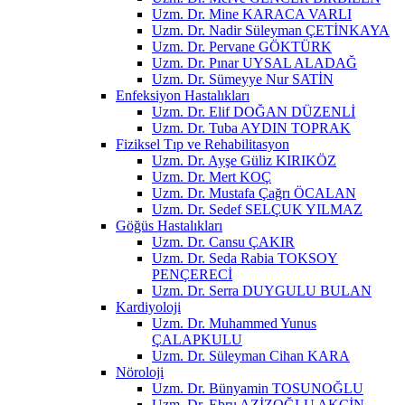
Uzm. Dr. Mine KARACA VARLI
Uzm. Dr. Nadir Süleyman ÇETİNKAYA
Uzm. Dr. Pervane GÖKTÜRK
Uzm. Dr. Pınar UYSAL ALADAĞ
Uzm. Dr. Sümeyye Nur SATİN
Enfeksiyon Hastalıkları
Uzm. Dr. Elif DOĞAN DÜZENLİ
Uzm. Dr. Tuba AYDIN TOPRAK
Fiziksel Tıp ve Rehabilitasyon
Uzm. Dr. Ayşe Güliz KIRIKÖZ
Uzm. Dr. Mert KOÇ
Uzm. Dr. Mustafa Çağrı ÖCALAN
Uzm. Dr. Sedef SELÇUK YILMAZ
Göğüs Hastalıkları
Uzm. Dr. Cansu ÇAKIR
Uzm. Dr. Seda Rabia TOKSOY
PENÇERECİ
Uzm. Dr. Serra DUYGULU BULAN
Kardiyoloji
Uzm. Dr. Muhammed Yunus
ÇALAPKULU
Uzm. Dr. Süleyman Cihan KARA
Nöroloji
Uzm. Dr. Bünyamin TOSUNOĞLU
Uzm. Dr. Ebru AZİZOĞLU AKÇİN