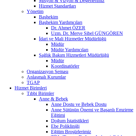
Misyon & Vizyon & Değerlerimiz
Hizmet Standartları
Yönetim
Başhekim
Başhekim Yardımcıları
Dr. Ahmet ÖZER
Uzm. Dr. Merve Sibel GÜNGÖREN
İdari ve Mali Hizmetler Müdürlüğü
Müdür
Müdür Yardımcıları
Sağlık Bakım Hizmetleri Müdürlüğü
Müdür
Koordinatörler
Organizasyon Şeması
Anlaşmalı Kurumlar
TGAP
Hizmet Birimleri
Tıbbi Birimler
Anne & Bebek
Anne Dostu ve Bebek Dostu
Anne Sütünün Önemi ve Başarılı Emzirme
Eğitimi
Doğum İstatistikleri
Ebe Polikliniği
Eğitim Broşürlerimiz