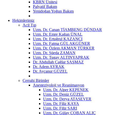
KBRN Ünitesi
Palyatif Bakım
Yenidoğan Yoğun Bakım
Hekimlerimiz
Acil Tıp
Uzm. Dr. Canan TİAMBENG DÜNDAR
Uzm. Dr. Emre Kağan ÜNAL
Uzm. Dr. Ertuğrul KAZANCI
Uzm. Dr. Fatma GÜL AKGÜNER
Uzm. Dr. Özlem AKMAN TÜRKER
Uzm. Dr. Süeda ZAMAN
Uzm. Dr. Tugay ALTINYAPRAK
Dr. Abdullah Çağlar ŞAŞMAZ
Dr. Adem AYRAK
Dr. Ayçanur GÜZEL
Cerrahi Birimler
Anesteziyoloji ve Reanimasyon
Uzm. Dr. Alper KEPENEK
Uzm. Dr. Deniz GÜZEL
Uzm. Dr. Derya ATASEVER
Uzm. Dr. Filiz KAYA
Uzm. Dr. Filiz SARI
Uzm. Dr. Gülay ÇOBAN ALIÇ