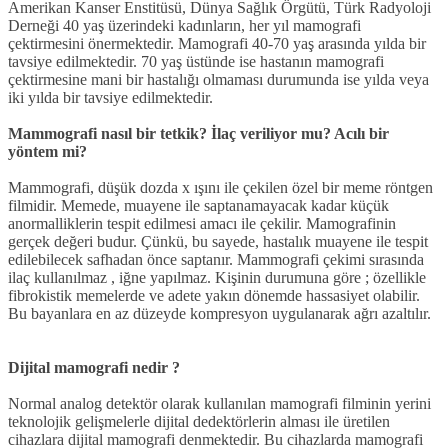
Amerikan Kanser Enstitüsü, Dünya Sağlık Örgütü, Türk Radyoloji
Derneği 40 yaş üzerindeki kadınların, her yıl mamografi
çektirmesini önermektedir. Mamografi 40-70 yaş arasında yılda bir
tavsiye edilmektedir. 70 yaş üstünde ise hastanın mamografi
çektirmesine mani bir hastalığı olmaması durumunda ise yılda veya
iki yılda bir tavsiye edilmektedir.
Mammografi nasıl bir tetkik? İlaç veriliyor mu? Acılı bir
yöntem mi?
Mammografi, düşük dozda x ışını ile çekilen özel bir meme röntgen
filmidir. Memede, muayene ile saptanamayacak kadar küçük
anormalliklerin tespit edilmesi amacı ile çekilir. Mamografinin
gerçek değeri budur. Çünkü, bu sayede, hastalık muayene ile tespit
edilebilecek safhadan önce saptanır. Mammografi çekimi sırasında
ilaç kullanılmaz , iğne yapılmaz. Kişinin durumuna göre ; özellikle
fibrokistik memelerde ve adete yakın dönemde hassasiyet olabilir.
Bu bayanlara en az düzeyde kompresyon uygulanarak ağrı azaltılır.
Dijital mamografi nedir ?
Normal analog detektör olarak kullanılan mamografi filminin yerini
teknolojik gelişmelerle dijital dedektörlerin alması ile üretilen
cihazlara dijital mamografi denmektedir. Bu cihazlarda mamografi