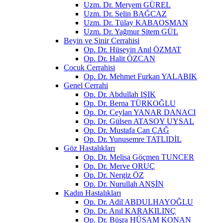
Uzm. Dr. Meryem GÜREL
Uzm. Dr. Selin BAĞCAZ
Uzm. Dr. Tülay KABAOSMAN
Uzm. Dr. Yağmur Sitem GÜL
Beyin ve Sinir Cerrahisi
Op. Dr. Hüseyin Anıl ÖZMAT
Op. Dr. Halit ÖZCAN
Çocuk Cerrahisi
Op. Dr. Mehmet Furkan YALABIK
Genel Cerrahi
Op. Dr. Abdullah IŞIK
Op. Dr. Berna TÜRKOĞLU
Op. Dr. Ceylan YANAR DANACI
Op. Dr. Gülsen ATASOY UYSAL
Op. Dr. Mustafa Can ÇAĞ
Op. Dr. Yunusemre TATLIDİL
Göz Hastalıkları
Op. Dr. Melisa Göçmen TUNCER
Op. Dr. Merve ORUÇ
Op. Dr. Nergiz ÖZ
Op. Dr. Nurullah ANŞİN
Kadın Hastalıkları
Op. Dr. Adil ABDULHAYOĞLU
Op. Dr. Anıl KARAKILINÇ
Op. Dr. Büşra HÜSAM KONAN