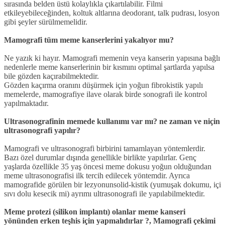
sırasında belden üstü kolaylıkla çıkartılabilir. Filmi
etkileyebileceğinden, koltuk altlarına deodorant, talk pudrası, losyon
gibi şeyler sürülmemelidir.
Mamografi tüm meme kanserlerini yakalıyor mu?
Ne yazık ki hayır. Mamografi memenin veya kanserin yapısına bağlı
nedenlerle meme kanserlerinin bir kısmını optimal şartlarda yapılsa
bile gözden kaçırabilmektedir.
Gözden kaçırma oranını düşürmek için yoğun fibrokistik yapılı
memelerde, mamografiye ilave olarak birde sonografi ile kontrol
yapılmaktadır.
Ultrasonografinin memede kullanımı var mı? ne zaman ve niçin
ultrasonografi yapılır?
Mamografi ve ultrasonografi birbirini tamamlayan yöntemlerdir.
Bazı özel durumlar dışında genellikle birlikte yapılırlar. Genç
yaşlarda özellikle 35 yaş öncesi meme dokusu yoğun olduğundan
meme ultrasonografisi ilk tercih edilecek yöntemdir. Ayrıca
mamografide görülen bir lezyonunsolid-kistik (yumuşak dokumu, içi
sıvı dolu kesecik mi) ayrımı ultrasonografi ile yapılabilmektedir.
Meme protezi (silikon implantı) olanlar meme kanseri
yönünden erken teşhis için yapmalıdırlar ?, Mamografi çekimi