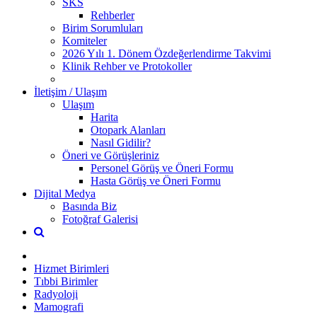
SKS
Rehberler
Birim Sorumluları
Komiteler
2026 Yılı 1. Dönem Özdeğerlendirme Takvimi
Klinik Rehber ve Protokoller
İletişim / Ulaşım
Ulaşım
Harita
Otopark Alanları
Nasıl Gidilir?
Öneri ve Görüşleriniz
Personel Görüş ve Öneri Formu
Hasta Görüş ve Öneri Formu
Dijital Medya
Basında Biz
Fotoğraf Galerisi
Hizmet Birimleri
Tıbbi Birimler
Radyoloji
Mamografi