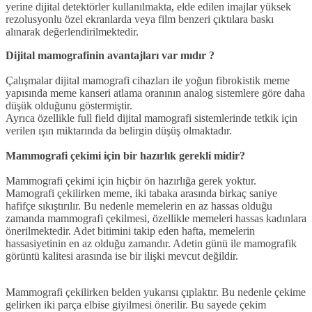
yerine dijital detektörler kullanılmakta, elde edilen imajlar yüksek
rezolusyonlu özel ekranlarda veya film benzeri çıktılara baskı
alınarak değerlendirilmektedir.
Dijital mamografinin avantajları var mıdır ?
Çalışmalar dijital mamografi cihazları ile yoğun fibrokistik meme
yapısında meme kanseri atlama oranının analog sistemlere göre daha
düşük olduğunu göstermiştir.
Ayrıca özellikle full field dijital mamografi sistemlerinde tetkik için
verilen ışın miktarında da belirgin düşüş olmaktadır.
Mammografi çekimi için bir hazırlık gerekli midir?
Mammografi çekimi için hiçbir ön hazırlığa gerek yoktur.
Mamografi çekilirken meme, iki tabaka arasında birkaç saniye
hafifçe sıkıştırılır. Bu nedenle memelerin en az hassas olduğu
zamanda mammografi çekilmesi, özellikle memeleri hassas kadınlara
önerilmektedir. Adet bitimini takip eden hafta, memelerin
hassasiyetinin en az olduğu zamandır. Adetin günü ile mamografik
görüntü kalitesi arasında ise bir ilişki mevcut değildir.
Mammografi çekilirken belden yukarısı çıplaktır. Bu nedenle çekime
gelirken iki parça elbise giyilmesi önerilir. Bu sayede çekim