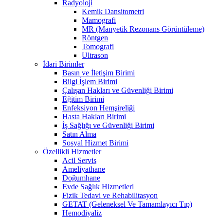
Radyoloji
Kemik Dansitometri
Mamografi
MR (Manyetik Rezonans Görüntüleme)
Röntgen
Tomografi
Ultrason
İdari Birimler
Basın ve İletişim Birimi
Bilgi İşlem Birimi
Çalışan Hakları ve Güvenliği Birimi
Eğitim Birimi
Enfeksiyon Hemşireliği
Hasta Hakları Birimi
İş Sağlığı ve Güvenliği Birimi
Satın Alma
Sosyal Hizmet Birimi
Özellikli Hizmetler
Acil Servis
Ameliyathane
Doğumhane
Evde Sağlık Hizmetleri
Fizik Tedavi ve Rehabilitasyon
GETAT (Geleneksel Ve Tamamlayıcı Tıp)
Hemodiyaliz