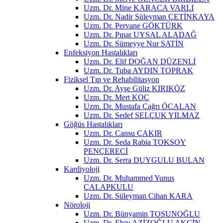
Uzm. Dr. Mine KARACA VARLI
Uzm. Dr. Nadir Süleyman ÇETİNKAYA
Uzm. Dr. Pervane GÖKTÜRK
Uzm. Dr. Pınar UYSAL ALADAĞ
Uzm. Dr. Sümeyye Nur SATİN
Enfeksiyon Hastalıkları
Uzm. Dr. Elif DOĞAN DÜZENLİ
Uzm. Dr. Tuba AYDIN TOPRAK
Fiziksel Tıp ve Rehabilitasyon
Uzm. Dr. Ayşe Güliz KIRIKÖZ
Uzm. Dr. Mert KOÇ
Uzm. Dr. Mustafa Çağrı ÖCALAN
Uzm. Dr. Sedef SELÇUK YILMAZ
Göğüs Hastalıkları
Uzm. Dr. Cansu ÇAKIR
Uzm. Dr. Seda Rabia TOKSOY
PENÇERECİ
Uzm. Dr. Serra DUYGULU BULAN
Kardiyoloji
Uzm. Dr. Muhammed Yunus
ÇALAPKULU
Uzm. Dr. Süleyman Cihan KARA
Nöroloji
Uzm. Dr. Bünyamin TOSUNOĞLU
Uzm. Dr. Ebru AZİZOĞLU AKÇİN