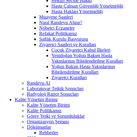
Hekim Seçme Hakkı
Hasta Çalışan Güvenliği Yönetmeliği
Hasta Hakları Yönetmeliği
Muayene Saatleri
Nasıl Randevu Alınır?
Nöbetçi Eczaneler
Refakat Politikamız
Sağlık Kurulu Başvurusu
Ziyaretçi Saatleri ve Kuralları
Çocuk Ziyaretçi Kabul İlkeleri
Yenidoğan Yoğun Bakım Hasta
Yakınlarının Bilgilendirilme Kuralları
Yoğun Bakım Hasta Yakınlarının
Bilgilendirilme Kuralları
Ziyaretçi Kuralları
Randevu Al
Laboratuvar Tetkik Sonuçları
Radyoloji Rapor Sonuçları
Kalite Yönetim Birimi
Kalite Yönetim Birimi
Kalite Politikamız
Görev Yetki ve Sorumluluklar
Organizasyon Şeması
Dökümanlar
Rehberler