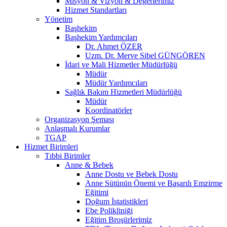
Misyon & Vizyon & Değerlerimiz
Hizmet Standartları
Yönetim
Başhekim
Başhekim Yardımcıları
Dr. Ahmet ÖZER
Uzm. Dr. Merve Sibel GÜNGÖREN
İdari ve Mali Hizmetler Müdürlüğü
Müdür
Müdür Yardımcıları
Sağlık Bakım Hizmetleri Müdürlüğü
Müdür
Koordinatörler
Organizasyon Şeması
Anlaşmalı Kurumlar
TGAP
Hizmet Birimleri
Tıbbi Birimler
Anne & Bebek
Anne Dostu ve Bebek Dostu
Anne Sütünün Önemi ve Başarılı Emzirme
Eğitimi
Doğum İstatistikleri
Ebe Polikliniği
Eğitim Broşürlerimiz