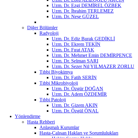
Uzm. Dr. Ezgi DEMİREL ÖZBEK
Uzm. Dr. İbrahim TERLEMEZ
Uzm. Dr. Neşe GÜZEL
Diğer Bölümler
Radyoloji
Uzm. Dr. Ediz Burak GEDİKLİ
Uzm. Dr. Ekrem TEKİN
Uzm. Dr. Fırat ATAK
Uzm. Dr. Mehmet Emin DEMİRPENÇE
Uzm. Dr. Selman SARI
Uzm. Dr. Sezer Nil YILMAZER ZORLU
Tıbbi Biyokimya
Uzm. Dr. Fatih SERİN
Tıbbi Mikrobiyoloji
Uzm. Dr. Özgür DOĞAN
Uzm. Dr. Adem ÖZDEMİR
Tıbbi Patoloji
Uzm. Dr. Gizem AKIN
Uzm. Dr. Özgül ÖNAL
Yönlendirme
Hasta Rehberi
Anlaşmalı Kurumlar
Hasta-Çalışan Hakları ve Sorumlulukları