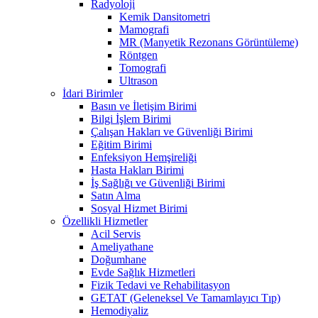
Radyoloji
Kemik Dansitometri
Mamografi
MR (Manyetik Rezonans Görüntüleme)
Röntgen
Tomografi
Ultrason
İdari Birimler
Basın ve İletişim Birimi
Bilgi İşlem Birimi
Çalışan Hakları ve Güvenliği Birimi
Eğitim Birimi
Enfeksiyon Hemşireliği
Hasta Hakları Birimi
İş Sağlığı ve Güvenliği Birimi
Satın Alma
Sosyal Hizmet Birimi
Özellikli Hizmetler
Acil Servis
Ameliyathane
Doğumhane
Evde Sağlık Hizmetleri
Fizik Tedavi ve Rehabilitasyon
GETAT (Geleneksel Ve Tamamlayıcı Tıp)
Hemodiyaliz