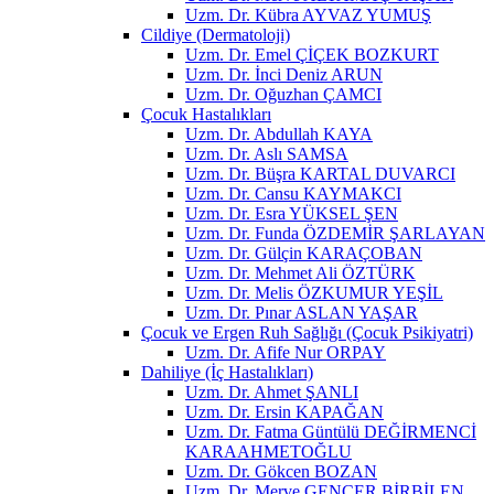
Uzm. Dr. Kübra AYVAZ YUMUŞ
Cildiye (Dermatoloji)
Uzm. Dr. Emel ÇİÇEK BOZKURT
Uzm. Dr. İnci Deniz ARUN
Uzm. Dr. Oğuzhan ÇAMCI
Çocuk Hastalıkları
Uzm. Dr. Abdullah KAYA
Uzm. Dr. Aslı SAMSA
Uzm. Dr. Büşra KARTAL DUVARCI
Uzm. Dr. Cansu KAYMAKCI
Uzm. Dr. Esra YÜKSEL ŞEN
Uzm. Dr. Funda ÖZDEMİR ŞARLAYAN
Uzm. Dr. Gülçin KARAÇOBAN
Uzm. Dr. Mehmet Ali ÖZTÜRK
Uzm. Dr. Melis ÖZKUMUR YEŞİL
Uzm. Dr. Pınar ASLAN YAŞAR
Çocuk ve Ergen Ruh Sağlığı (Çocuk Psikiyatri)
Uzm. Dr. Afife Nur ORPAY
Dahiliye (İç Hastalıkları)
Uzm. Dr. Ahmet ŞANLI
Uzm. Dr. Ersin KAPAĞAN
Uzm. Dr. Fatma Güntülü DEĞİRMENCİ
KARAAHMETOĞLU
Uzm. Dr. Gökcen BOZAN
Uzm. Dr. Merve GENCER BİRBİLEN