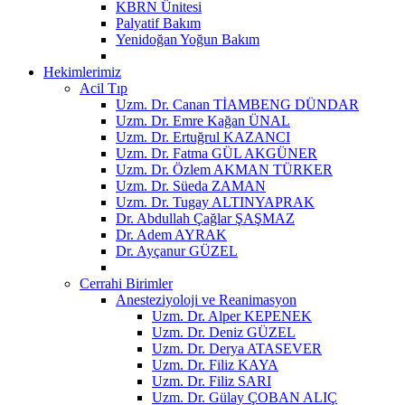
KBRN Ünitesi
Palyatif Bakım
Yenidoğan Yoğun Bakım
Hekimlerimiz
Acil Tıp
Uzm. Dr. Canan TİAMBENG DÜNDAR
Uzm. Dr. Emre Kağan ÜNAL
Uzm. Dr. Ertuğrul KAZANCI
Uzm. Dr. Fatma GÜL AKGÜNER
Uzm. Dr. Özlem AKMAN TÜRKER
Uzm. Dr. Süeda ZAMAN
Uzm. Dr. Tugay ALTINYAPRAK
Dr. Abdullah Çağlar ŞAŞMAZ
Dr. Adem AYRAK
Dr. Ayçanur GÜZEL
Cerrahi Birimler
Anesteziyoloji ve Reanimasyon
Uzm. Dr. Alper KEPENEK
Uzm. Dr. Deniz GÜZEL
Uzm. Dr. Derya ATASEVER
Uzm. Dr. Filiz KAYA
Uzm. Dr. Filiz SARI
Uzm. Dr. Gülay ÇOBAN ALIÇ