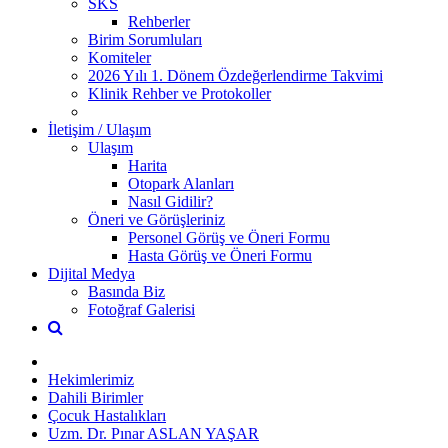
SKS
Rehberler
Birim Sorumluları
Komiteler
2026 Yılı 1. Dönem Özdeğerlendirme Takvimi
Klinik Rehber ve Protokoller
İletişim / Ulaşım
Ulaşım
Harita
Otopark Alanları
Nasıl Gidilir?
Öneri ve Görüşleriniz
Personel Görüş ve Öneri Formu
Hasta Görüş ve Öneri Formu
Dijital Medya
Basında Biz
Fotoğraf Galerisi
Hekimlerimiz
Dahili Birimler
Çocuk Hastalıkları
Uzm. Dr. Pınar ASLAN YAŞAR