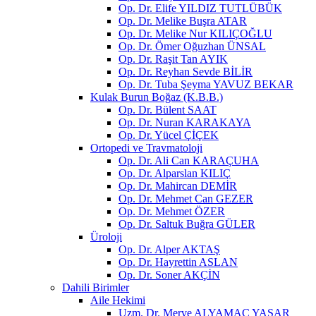
Op. Dr. Elife YILDIZ TUTLÜBÜK
Op. Dr. Melike Buşra ATAR
Op. Dr. Melike Nur KILIÇOĞLU
Op. Dr. Ömer Oğuzhan ÜNSAL
Op. Dr. Raşit Tan AYIK
Op. Dr. Reyhan Sevde BİLİR
Op. Dr. Tuba Şeyma YAVUZ BEKAR
Kulak Burun Boğaz (K.B.B.)
Op. Dr. Bülent SAAT
Op. Dr. Nuran KARAKAYA
Op. Dr. Yücel ÇİÇEK
Ortopedi ve Travmatoloji
Op. Dr. Ali Can KARAÇUHA
Op. Dr. Alparslan KILIÇ
Op. Dr. Mahircan DEMİR
Op. Dr. Mehmet Can GEZER
Op. Dr. Mehmet ÖZER
Op. Dr. Saltuk Buğra GÜLER
Üroloji
Op. Dr. Alper AKTAŞ
Op. Dr. Hayrettin ASLAN
Op. Dr. Soner AKÇİN
Dahili Birimler
Aile Hekimi
Uzm. Dr. Merve ALYAMAÇ YAŞAR