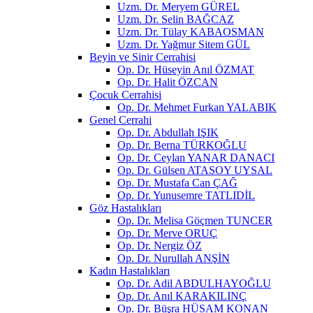
Uzm. Dr. Meryem GÜREL
Uzm. Dr. Selin BAĞCAZ
Uzm. Dr. Tülay KABAOSMAN
Uzm. Dr. Yağmur Sitem GÜL
Beyin ve Sinir Cerrahisi
Op. Dr. Hüseyin Anıl ÖZMAT
Op. Dr. Halit ÖZCAN
Çocuk Cerrahisi
Op. Dr. Mehmet Furkan YALABIK
Genel Cerrahi
Op. Dr. Abdullah IŞIK
Op. Dr. Berna TÜRKOĞLU
Op. Dr. Ceylan YANAR DANACI
Op. Dr. Gülsen ATASOY UYSAL
Op. Dr. Mustafa Can ÇAĞ
Op. Dr. Yunusemre TATLIDİL
Göz Hastalıkları
Op. Dr. Melisa Göçmen TUNCER
Op. Dr. Merve ORUÇ
Op. Dr. Nergiz ÖZ
Op. Dr. Nurullah ANŞİN
Kadın Hastalıkları
Op. Dr. Adil ABDULHAYOĞLU
Op. Dr. Anıl KARAKILINÇ
Op. Dr. Büşra HÜSAM KONAN