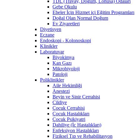
TDL (Travay, Doğum, Lohusa) Odaları
Gebe Okulu
Ebeler İçin Hizmet içi Eğitim Programları
Doğal Olan Normal Doğum
Ev Ziyaretleri
Diyetisyen
Eczane
Endoskopi - Kolonoskopi
Klinikler
Laboratuvar
Biyokimya
Kan Gazı
Mikrobiyoloji
Patoloji
Poliklinikler
Aile Hekimliği
Anestezi
Beyin ve Sinir Cerrahisi
Cildiye
Çocuk Cerrahisi
Çocuk Hastalıkları
Çocuk Psikiyatri
Dahiliye (İç Hastalıkları)
Enfeksiyon Hastalıkları
Fiziksel Tıp ve Rehabilitasyon