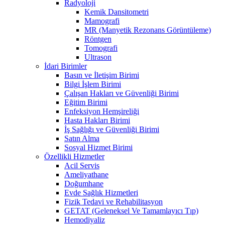
Radyoloji
Kemik Dansitometri
Mamografi
MR (Manyetik Rezonans Görüntüleme)
Röntgen
Tomografi
Ultrason
İdari Birimler
Basın ve İletişim Birimi
Bilgi İşlem Birimi
Çalışan Hakları ve Güvenliği Birimi
Eğitim Birimi
Enfeksiyon Hemşireliği
Hasta Hakları Birimi
İş Sağlığı ve Güvenliği Birimi
Satın Alma
Sosyal Hizmet Birimi
Özellikli Hizmetler
Acil Servis
Ameliyathane
Doğumhane
Evde Sağlık Hizmetleri
Fizik Tedavi ve Rehabilitasyon
GETAT (Geleneksel Ve Tamamlayıcı Tıp)
Hemodiyaliz