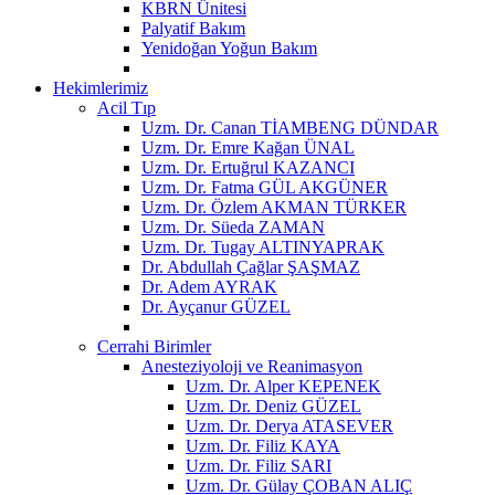
KBRN Ünitesi
Palyatif Bakım
Yenidoğan Yoğun Bakım
Hekimlerimiz
Acil Tıp
Uzm. Dr. Canan TİAMBENG DÜNDAR
Uzm. Dr. Emre Kağan ÜNAL
Uzm. Dr. Ertuğrul KAZANCI
Uzm. Dr. Fatma GÜL AKGÜNER
Uzm. Dr. Özlem AKMAN TÜRKER
Uzm. Dr. Süeda ZAMAN
Uzm. Dr. Tugay ALTINYAPRAK
Dr. Abdullah Çağlar ŞAŞMAZ
Dr. Adem AYRAK
Dr. Ayçanur GÜZEL
Cerrahi Birimler
Anesteziyoloji ve Reanimasyon
Uzm. Dr. Alper KEPENEK
Uzm. Dr. Deniz GÜZEL
Uzm. Dr. Derya ATASEVER
Uzm. Dr. Filiz KAYA
Uzm. Dr. Filiz SARI
Uzm. Dr. Gülay ÇOBAN ALIÇ