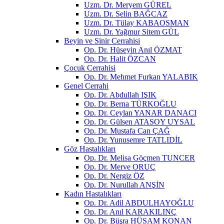
Uzm. Dr. Meryem GÜREL
Uzm. Dr. Selin BAĞCAZ
Uzm. Dr. Tülay KABAOSMAN
Uzm. Dr. Yağmur Sitem GÜL
Beyin ve Sinir Cerrahisi
Op. Dr. Hüseyin Anıl ÖZMAT
Op. Dr. Halit ÖZCAN
Çocuk Cerrahisi
Op. Dr. Mehmet Furkan YALABIK
Genel Cerrahi
Op. Dr. Abdullah IŞIK
Op. Dr. Berna TÜRKOĞLU
Op. Dr. Ceylan YANAR DANACI
Op. Dr. Gülsen ATASOY UYSAL
Op. Dr. Mustafa Can ÇAĞ
Op. Dr. Yunusemre TATLIDİL
Göz Hastalıkları
Op. Dr. Melisa Göçmen TUNCER
Op. Dr. Merve ORUÇ
Op. Dr. Nergiz ÖZ
Op. Dr. Nurullah ANŞİN
Kadın Hastalıkları
Op. Dr. Adil ABDULHAYOĞLU
Op. Dr. Anıl KARAKILINÇ
Op. Dr. Büşra HÜSAM KONAN