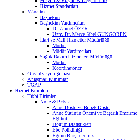
Misyon & Vizyon & Değerlerimiz
Hizmet Standartları
Yönetim
Başhekim
Başhekim Yardımcıları
Dr. Ahmet ÖZER
Uzm. Dr. Merve Sibel GÜNGÖREN
İdari ve Mali Hizmetler Müdürlüğü
Müdür
Müdür Yardımcıları
Sağlık Bakım Hizmetleri Müdürlüğü
Müdür
Koordinatörler
Organizasyon Şeması
Anlaşmalı Kurumlar
TGAP
Hizmet Birimleri
Tıbbi Birimler
Anne & Bebek
Anne Dostu ve Bebek Dostu
Anne Sütünün Önemi ve Başarılı Emzirme
Eğitimi
Doğum İstatistikleri
Ebe Polikliniği
Eğitim Broşürlerimiz