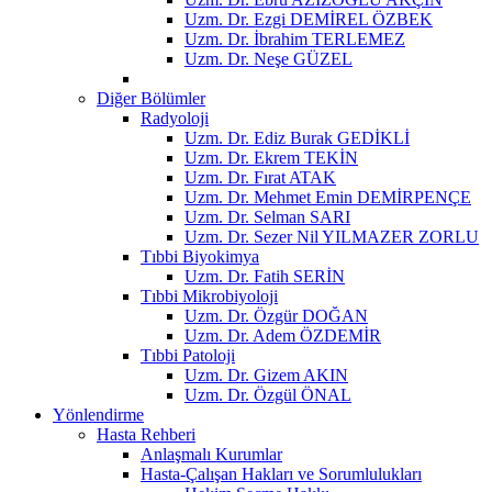
Uzm. Dr. Ezgi DEMİREL ÖZBEK
Uzm. Dr. İbrahim TERLEMEZ
Uzm. Dr. Neşe GÜZEL
Diğer Bölümler
Radyoloji
Uzm. Dr. Ediz Burak GEDİKLİ
Uzm. Dr. Ekrem TEKİN
Uzm. Dr. Fırat ATAK
Uzm. Dr. Mehmet Emin DEMİRPENÇE
Uzm. Dr. Selman SARI
Uzm. Dr. Sezer Nil YILMAZER ZORLU
Tıbbi Biyokimya
Uzm. Dr. Fatih SERİN
Tıbbi Mikrobiyoloji
Uzm. Dr. Özgür DOĞAN
Uzm. Dr. Adem ÖZDEMİR
Tıbbi Patoloji
Uzm. Dr. Gizem AKIN
Uzm. Dr. Özgül ÖNAL
Yönlendirme
Hasta Rehberi
Anlaşmalı Kurumlar
Hasta-Çalışan Hakları ve Sorumlulukları