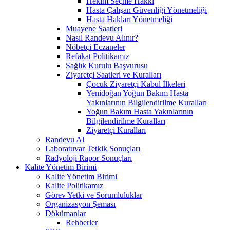
Hekim Seçme Hakkı
Hasta Çalışan Güvenliği Yönetmeliği
Hasta Hakları Yönetmeliği
Muayene Saatleri
Nasıl Randevu Alınır?
Nöbetçi Eczaneler
Refakat Politikamız
Sağlık Kurulu Başvurusu
Ziyaretçi Saatleri ve Kuralları
Çocuk Ziyaretçi Kabul İlkeleri
Yenidoğan Yoğun Bakım Hasta
Yakınlarının Bilgilendirilme Kuralları
Yoğun Bakım Hasta Yakınlarının
Bilgilendirilme Kuralları
Ziyaretçi Kuralları
Randevu Al
Laboratuvar Tetkik Sonuçları
Radyoloji Rapor Sonuçları
Kalite Yönetim Birimi
Kalite Yönetim Birimi
Kalite Politikamız
Görev Yetki ve Sorumluluklar
Organizasyon Şeması
Dökümanlar
Rehberler