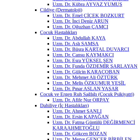
Uzm. Dr. Kübra AYVAZ YUMUŞ
Cildiye (Dermatoloji)
Uzm. Dr. Emel ÇİÇEK BOZKURT
Uzm. Dr. İnci Deniz ARUN
Uzm. Dr. Oğuzhan ÇAMCI
Çocuk Hastalıkları
Uzm. Dr. Abdullah KAYA
Uzm. Dr. Aslı SAMSA
Uzm. Dr. Büşra KARTAL DUVARCI
Uzm. Dr. Cansu KAYMAKCI
Uzm. Dr. Esra YÜKSEL ŞEN
Uzm. Dr. Funda ÖZDEMİR ŞARLAYAN
Uzm. Dr. Gülçin KARAÇOBAN
Uzm. Dr. Mehmet Ali ÖZTÜRK
Uzm. Dr. Melis ÖZKUMUR YEŞİL
Uzm. Dr. Pınar ASLAN YAŞAR
Çocuk ve Ergen Ruh Sağlığı (Çocuk Psikiyatri)
Uzm. Dr. Afife Nur ORPAY
Dahiliye (İç Hastalıkları)
Uzm. Dr. Ahmet ŞANLI
Uzm. Dr. Ersin KAPAĞAN
Uzm. Dr. Fatma Güntülü DEĞİRMENCİ
KARAAHMETOĞLU
Uzm. Dr. Gökcen BOZAN
Uzm. Dr. Merve GENCER BİRBİLEN