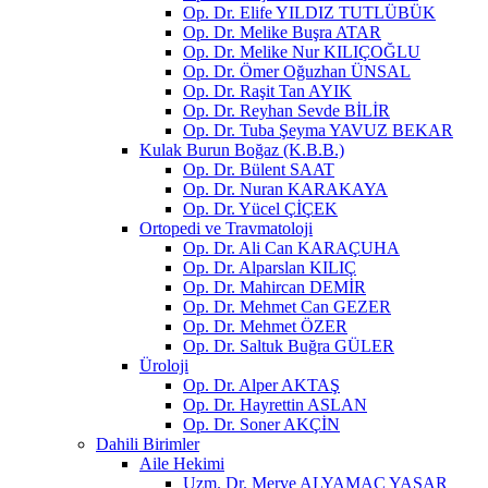
Op. Dr. Elife YILDIZ TUTLÜBÜK
Op. Dr. Melike Buşra ATAR
Op. Dr. Melike Nur KILIÇOĞLU
Op. Dr. Ömer Oğuzhan ÜNSAL
Op. Dr. Raşit Tan AYIK
Op. Dr. Reyhan Sevde BİLİR
Op. Dr. Tuba Şeyma YAVUZ BEKAR
Kulak Burun Boğaz (K.B.B.)
Op. Dr. Bülent SAAT
Op. Dr. Nuran KARAKAYA
Op. Dr. Yücel ÇİÇEK
Ortopedi ve Travmatoloji
Op. Dr. Ali Can KARAÇUHA
Op. Dr. Alparslan KILIÇ
Op. Dr. Mahircan DEMİR
Op. Dr. Mehmet Can GEZER
Op. Dr. Mehmet ÖZER
Op. Dr. Saltuk Buğra GÜLER
Üroloji
Op. Dr. Alper AKTAŞ
Op. Dr. Hayrettin ASLAN
Op. Dr. Soner AKÇİN
Dahili Birimler
Aile Hekimi
Uzm. Dr. Merve ALYAMAÇ YAŞAR