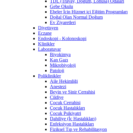
TDL (Travay, Doğum, Lohusa) Odaları
Gebe Okulu
Ebeler İçin Hizmet içi Eğitim Programları
Doğal Olan Normal Doğum
Ev Ziyaretleri
Diyetisyen
Eczane
Endoskopi - Kolonoskopi
Klinikler
Laboratuvar
Biyokimya
Kan Gazı
Mikrobiyoloji
Patoloji
Poliklinikler
Aile Hekimliği
Anestezi
Beyin ve Sinir Cerrahisi
Cildiye
Çocuk Cerrahisi
Çocuk Hastalıkları
Çocuk Psikiyatri
Dahiliye (İç Hastalıkları)
Enfeksiyon Hastalıkları
Fiziksel Tıp ve Rehabilitasyon