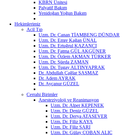
KBRN Ünitesi
Palyatif Bakım
Yenidoğan Yoğun Bakım
Hekimlerimiz
Acil Tıp
Uzm. Dr. Canan TİAMBENG DÜNDAR
Uzm. Dr. Emre Kağan ÜNAL
Uzm. Dr. Ertuğrul KAZANCI
Uzm. Dr. Fatma GÜL AKGÜNER
Uzm. Dr. Özlem AKMAN TÜRKER
Uzm. Dr. Süeda ZAMAN
Uzm. Dr. Tugay ALTINYAPRAK
Dr. Abdullah Çağlar ŞAŞMAZ
Dr. Adem AYRAK
Dr. Ayçanur GÜZEL
Cerrahi Birimler
Anesteziyoloji ve Reanimasyon
Uzm. Dr. Alper KEPENEK
Uzm. Dr. Deniz GÜZEL
Uzm. Dr. Derya ATASEVER
Uzm. Dr. Filiz KAYA
Uzm. Dr. Filiz SARI
Uzm. Dr. Gülay ÇOBAN ALIÇ