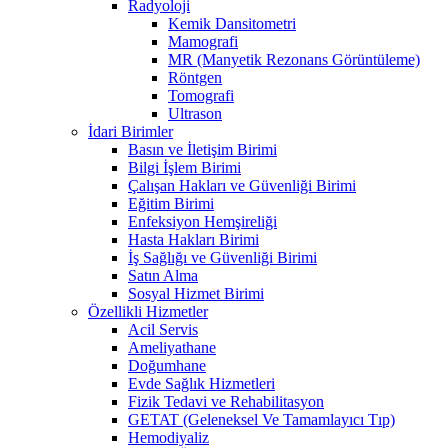
Radyoloji
Kemik Dansitometri
Mamografi
MR (Manyetik Rezonans Görüntüleme)
Röntgen
Tomografi
Ultrason
İdari Birimler
Basın ve İletişim Birimi
Bilgi İşlem Birimi
Çalışan Hakları ve Güvenliği Birimi
Eğitim Birimi
Enfeksiyon Hemşireliği
Hasta Hakları Birimi
İş Sağlığı ve Güvenliği Birimi
Satın Alma
Sosyal Hizmet Birimi
Özellikli Hizmetler
Acil Servis
Ameliyathane
Doğumhane
Evde Sağlık Hizmetleri
Fizik Tedavi ve Rehabilitasyon
GETAT (Geleneksel Ve Tamamlayıcı Tıp)
Hemodiyaliz