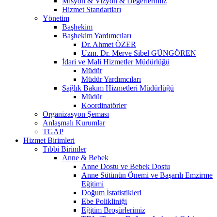
Misyon & Vizyon & Değerlerimiz
Hizmet Standartları
Yönetim
Başhekim
Başhekim Yardımcıları
Dr. Ahmet ÖZER
Uzm. Dr. Merve Sibel GÜNGÖREN
İdari ve Mali Hizmetler Müdürlüğü
Müdür
Müdür Yardımcıları
Sağlık Bakım Hizmetleri Müdürlüğü
Müdür
Koordinatörler
Organizasyon Şeması
Anlaşmalı Kurumlar
TGAP
Hizmet Birimleri
Tıbbi Birimler
Anne & Bebek
Anne Dostu ve Bebek Dostu
Anne Sütünün Önemi ve Başarılı Emzirme
Eğitimi
Doğum İstatistikleri
Ebe Polikliniği
Eğitim Broşürlerimiz