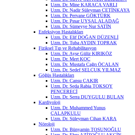
Uzm. Dr. Mine KARACA VARLI
Uzm. Dr. Nadir Süleyman ÇETİNKAYA
Uzm. Dr. Pervane GÖKTÜRK
Uzm. Dr. Pınar UYSAL ALADAĞ
Uzm. Dr. Sümeyye Nur SATİN
Enfeksiyon Hastalıkları
Uzm. Dr. Elif DOĞAN DÜZENLİ
Uzm. Dr. Tuba AYDIN TOPRAK
Fiziksel Tıp ve Rehabilitasyon
Uzm. Dr. Ayşe Güliz KIRIKÖZ
Uzm. Dr. Mert KOÇ
Uzm. Dr. Mustafa Çağrı ÖCALAN
Uzm. Dr. Sedef SELÇUK YILMAZ
Göğüs Hastalıkları
Uzm. Dr. Cansu ÇAKIR
Uzm. Dr. Seda Rabia TOKSOY
PENÇERECİ
Uzm. Dr. Serra DUYGULU BULAN
Kardiyoloji
Uzm. Dr. Muhammed Yunus
ÇALAPKULU
Uzm. Dr. Süleyman Cihan KARA
Nöroloji
Uzm. Dr. Bünyamin TOSUNOĞLU
Uzm. Dr. Ebru AZİZOĞLU AKÇİN