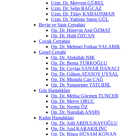
Uzm. Dr. Meryem GÜREL
Uzm. Dr. Selin BAĞCAZ
Uzm. Dr. Tülay KABAOSMAN
Uzm. Dr. Yağmur Sitem GÜL
Beyin ve Sinir Cerrahisi
Op. Dr. Hüseyin Anıl ÖZMAT
Op. Dr. Halit ÖZCAN
Çocuk Cerrahisi
Op. Dr. Mehmet Furkan YALABIK
Genel Cerrahi
Op. Dr. Abdullah IŞIK
Op. Dr. Berna TÜRKOĞLU
Op. Dr. Ceylan YANAR DANACI
Op. Dr. Gülsen ATASOY UYSAL
Op. Dr. Mustafa Can ÇAĞ
Op. Dr. Yunusemre TATLIDİL
Göz Hastalıkları
Op. Dr. Melisa Göçmen TUNCER
Op. Dr. Merve ORUÇ
Op. Dr. Nergiz ÖZ
Op. Dr. Nurullah ANŞİN
Kadın Hastalıkları
Op. Dr. Adil ABDULHAYOĞLU
Op. Dr. Anıl KARAKILINÇ
Op. Dr. Büşra HÜSAM KONAN