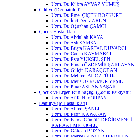
Uzm. Dr. Kübra AYVAZ YUMUŞ
Cildiye (Dermatoloji)
Uzm. Dr. Emel ÇİÇEK BOZKURT
Uzm. Dr. İnci Deniz ARUN
Uzm. Dr. Oğuzhan ÇAMCI
Çocuk Hastalıkları
Uzm. Dr. Abdullah KAYA
Uzm. Dr. Aslı SAMSA
Uzm. Dr. Büşra KARTAL DUVARCI
Uzm. Dr. Cansu KAYMAKCI
Uzm. Dr. Esra YÜKSEL ŞEN
Uzm. Dr. Funda ÖZDEMİR ŞARLAYAN
Uzm. Dr. Gülçin KARAÇOBAN
Uzm. Dr. Mehmet Ali ÖZTÜRK
Uzm. Dr. Melis ÖZKUMUR YEŞİL
Uzm. Dr. Pınar ASLAN YAŞAR
Çocuk ve Ergen Ruh Sağlığı (Çocuk Psikiyatri)
Uzm. Dr. Afife Nur ORPAY
Dahiliye (İç Hastalıkları)
Uzm. Dr. Ahmet ŞANLI
Uzm. Dr. Ersin KAPAĞAN
Uzm. Dr. Fatma Güntülü DEĞİRMENCİ
KARAAHMETOĞLU
Uzm. Dr. Gökcen BOZAN
Uzm. Dr. Merve GENCER BİRBİLEN