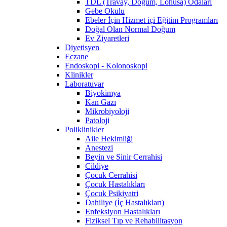
TDL (Travay, Doğum, Lohusa) Odaları
Gebe Okulu
Ebeler İçin Hizmet içi Eğitim Programları
Doğal Olan Normal Doğum
Ev Ziyaretleri
Diyetisyen
Eczane
Endoskopi - Kolonoskopi
Klinikler
Laboratuvar
Biyokimya
Kan Gazı
Mikrobiyoloji
Patoloji
Poliklinikler
Aile Hekimliği
Anestezi
Beyin ve Sinir Cerrahisi
Cildiye
Çocuk Cerrahisi
Çocuk Hastalıkları
Çocuk Psikiyatri
Dahiliye (İç Hastalıkları)
Enfeksiyon Hastalıkları
Fiziksel Tıp ve Rehabilitasyon