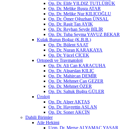
Op. Dr. Elife YILDIZ TUTLÜBÜK
Op. Dr. Melike Buşra ATAR
Op. Dr. Melike Nur KILIÇOĞLU
Op. Dr. Ömer Oğuzhan ÜNSAL
Op. Dr. Raşit Tan AYIK
Op. Dr. Reyhan Sevde BİLİR
Op. Dr. Tuba Şeyma YAVUZ BEKAR
Kulak Burun Boğaz (K.B.B.)
Op. Dr. Bülent SAAT
Op. Dr. Nuran KARAKAYA
Op. Dr. Yücel ÇİÇEK
Ortopedi ve Travmatoloji
Op. Dr. Ali Can KARAÇUHA
Op. Dr. Alparslan KILIÇ
Op. Dr. Mahircan DEMİR
Op. Dr. Mehmet Can GEZER
Op. Dr. Mehmet ÖZER
Op. Dr. Saltuk Buğra GÜLER
Üroloji
Op. Dr. Alper AKTAŞ
Op. Dr. Hayrettin ASLAN
Op. Dr. Soner AKÇİN
Dahili Birimler
Aile Hekimi
Uzm. Dr. Merve ALYAMAÇ YAŞAR