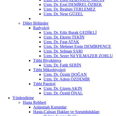
Uzm. Dr. Ezgi DEMİREL ÖZBEK
Uzm. Dr. İbrahim TERLEMEZ
Uzm. Dr. Neşe GÜZEL
Diğer Bölümler
Radyoloji
Uzm. Dr. Ediz Burak GEDİKLİ
Uzm. Dr. Ekrem TEKİN
Uzm. Dr. Fırat ATAK
Uzm. Dr. Mehmet Emin DEMİRPENÇE
Uzm. Dr. Selman SARI
Uzm. Dr. Sezer Nil YILMAZER ZORLU
Tıbbi Biyokimya
Uzm. Dr. Fatih SERİN
Tıbbi Mikrobiyoloji
Uzm. Dr. Özgür DOĞAN
Uzm. Dr. Adem ÖZDEMİR
Tıbbi Patoloji
Uzm. Dr. Gizem AKIN
Uzm. Dr. Özgül ÖNAL
Yönlendirme
Hasta Rehberi
Anlaşmalı Kurumlar
Hasta-Çalışan Hakları ve Sorumlulukları