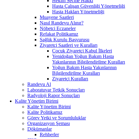
Hekim Seçme Hakkı
Hasta Çalışan Güvenliği Yönetmeliği
Hasta Hakları Yönetmeliği
Muayene Saatleri
Nasıl Randevu Alınır?
Nöbetçi Eczaneler
Refakat Politikamız
Sağlık Kurulu Başvurusu
Ziyaretçi Saatleri ve Kuralları
Çocuk Ziyaretçi Kabul İlkeleri
Yenidoğan Yoğun Bakım Hasta
Yakınlarının Bilgilendirilme Kuralları
Yoğun Bakım Hasta Yakınlarının
Bilgilendirilme Kuralları
Ziyaretçi Kuralları
Randevu Al
Laboratuvar Tetkik Sonuçları
Radyoloji Rapor Sonuçları
Kalite Yönetim Birimi
Kalite Yönetim Birimi
Kalite Politikamız
Görev Yetki ve Sorumluluklar
Organizasyon Şeması
Dökümanlar
Rehberler