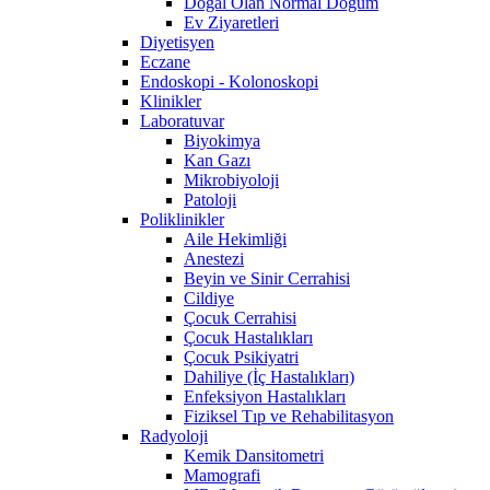
Doğal Olan Normal Doğum
Ev Ziyaretleri
Diyetisyen
Eczane
Endoskopi - Kolonoskopi
Klinikler
Laboratuvar
Biyokimya
Kan Gazı
Mikrobiyoloji
Patoloji
Poliklinikler
Aile Hekimliği
Anestezi
Beyin ve Sinir Cerrahisi
Cildiye
Çocuk Cerrahisi
Çocuk Hastalıkları
Çocuk Psikiyatri
Dahiliye (İç Hastalıkları)
Enfeksiyon Hastalıkları
Fiziksel Tıp ve Rehabilitasyon
Radyoloji
Kemik Dansitometri
Mamografi