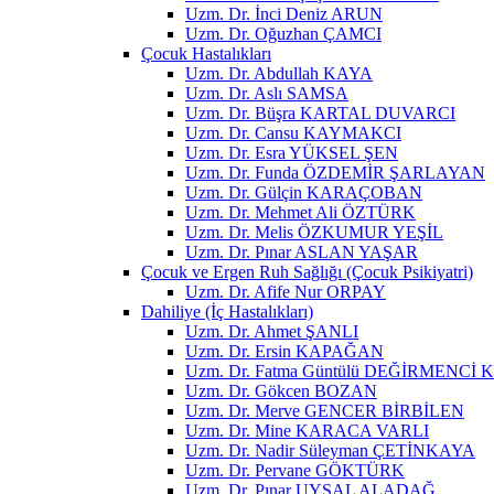
Uzm. Dr. İnci Deniz ARUN
Uzm. Dr. Oğuzhan ÇAMCI
Çocuk Hastalıkları
Uzm. Dr. Abdullah KAYA
Uzm. Dr. Aslı SAMSA
Uzm. Dr. Büşra KARTAL DUVARCI
Uzm. Dr. Cansu KAYMAKCI
Uzm. Dr. Esra YÜKSEL ŞEN
Uzm. Dr. Funda ÖZDEMİR ŞARLAYAN
Uzm. Dr. Gülçin KARAÇOBAN
Uzm. Dr. Mehmet Ali ÖZTÜRK
Uzm. Dr. Melis ÖZKUMUR YEŞİL
Uzm. Dr. Pınar ASLAN YAŞAR
Çocuk ve Ergen Ruh Sağlığı (Çocuk Psikiyatri)
Uzm. Dr. Afife Nur ORPAY
Dahiliye (İç Hastalıkları)
Uzm. Dr. Ahmet ŞANLI
Uzm. Dr. Ersin KAPAĞAN
Uzm. Dr. Fatma Güntülü DEĞİRMEN
Uzm. Dr. Gökcen BOZAN
Uzm. Dr. Merve GENCER BİRBİLEN
Uzm. Dr. Mine KARACA VARLI
Uzm. Dr. Nadir Süleyman ÇETİNKAYA
Uzm. Dr. Pervane GÖKTÜRK
Uzm. Dr. Pınar UYSAL ALADAĞ