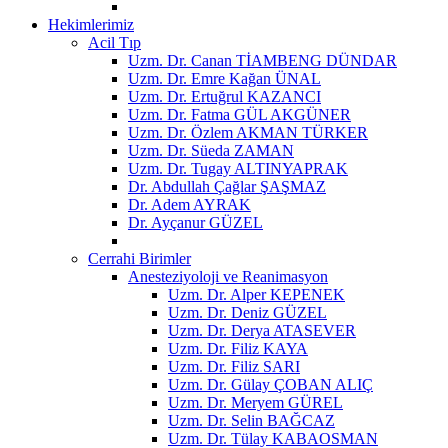
Hekimlerimiz
Acil Tıp
Uzm. Dr. Canan TİAMBENG DÜNDAR
Uzm. Dr. Emre Kağan ÜNAL
Uzm. Dr. Ertuğrul KAZANCI
Uzm. Dr. Fatma GÜL AKGÜNER
Uzm. Dr. Özlem AKMAN TÜRKER
Uzm. Dr. Süeda ZAMAN
Uzm. Dr. Tugay ALTINYAPRAK
Dr. Abdullah Çağlar ŞAŞMAZ
Dr. Adem AYRAK
Dr. Ayçanur GÜZEL
Cerrahi Birimler
Anesteziyoloji ve Reanimasyon
Uzm. Dr. Alper KEPENEK
Uzm. Dr. Deniz GÜZEL
Uzm. Dr. Derya ATASEVER
Uzm. Dr. Filiz KAYA
Uzm. Dr. Filiz SARI
Uzm. Dr. Gülay ÇOBAN ALIÇ
Uzm. Dr. Meryem GÜREL
Uzm. Dr. Selin BAĞCAZ
Uzm. Dr. Tülay KABAOSMAN