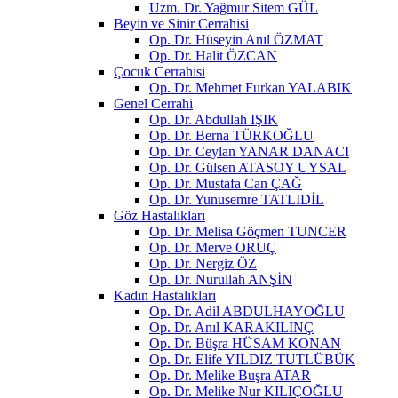
Uzm. Dr. Yağmur Sitem GÜL
Beyin ve Sinir Cerrahisi
Op. Dr. Hüseyin Anıl ÖZMAT
Op. Dr. Halit ÖZCAN
Çocuk Cerrahisi
Op. Dr. Mehmet Furkan YALABIK
Genel Cerrahi
Op. Dr. Abdullah IŞIK
Op. Dr. Berna TÜRKOĞLU
Op. Dr. Ceylan YANAR DANACI
Op. Dr. Gülsen ATASOY UYSAL
Op. Dr. Mustafa Can ÇAĞ
Op. Dr. Yunusemre TATLIDİL
Göz Hastalıkları
Op. Dr. Melisa Göçmen TUNCER
Op. Dr. Merve ORUÇ
Op. Dr. Nergiz ÖZ
Op. Dr. Nurullah ANŞİN
Kadın Hastalıkları
Op. Dr. Adil ABDULHAYOĞLU
Op. Dr. Anıl KARAKILINÇ
Op. Dr. Büşra HÜSAM KONAN
Op. Dr. Elife YILDIZ TUTLÜBÜK
Op. Dr. Melike Buşra ATAR
Op. Dr. Melike Nur KILIÇOĞLU