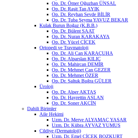
Op. Dr. Ömer Oğuzhan ÜNSAL
Op. Dr. Raşit Tan AYIK
Op. Dr. Reyhan Sevde BİLİR
Op. Dr. Tuba Şeyma YAVUZ BEKAR
Kulak Burun Boğaz (K.B.B.)
Op. Dr. Bülent SAAT
Op. Dr. Nuran KARAKAYA
Op. Dr. Yücel ÇİÇEK
Ortopedi ve Travmatoloji
Op. Dr. Ali Can KARAÇUHA
Op. Dr. Alparslan KILIÇ
Op. Dr. Mahircan DEMİR
Op. Dr. Mehmet Can GEZER
Op. Dr. Mehmet ÖZER
Op. Dr. Saltuk Buğra GÜLER
Üroloji
Op. Dr. Alper AKTAŞ
Op. Dr. Hayrettin ASLAN
Op. Dr. Soner AKÇİN
Dahili Birimler
Aile Hekimi
Uzm. Dr. Merve ALYAMAÇ YAŞAR
Uzm. Dr. Kübra AYVAZ YUMUŞ
Cildiye (Dermatoloji)
Uzm. Dr. Emel ÇİÇEK BOZKURT