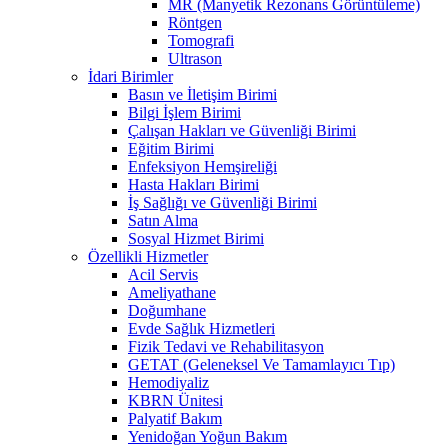
MR (Manyetik Rezonans Görüntüleme)
Röntgen
Tomografi
Ultrason
İdari Birimler
Basın ve İletişim Birimi
Bilgi İşlem Birimi
Çalışan Hakları ve Güvenliği Birimi
Eğitim Birimi
Enfeksiyon Hemşireliği
Hasta Hakları Birimi
İş Sağlığı ve Güvenliği Birimi
Satın Alma
Sosyal Hizmet Birimi
Özellikli Hizmetler
Acil Servis
Ameliyathane
Doğumhane
Evde Sağlık Hizmetleri
Fizik Tedavi ve Rehabilitasyon
GETAT (Geleneksel Ve Tamamlayıcı Tıp)
Hemodiyaliz
KBRN Ünitesi
Palyatif Bakım
Yenidoğan Yoğun Bakım