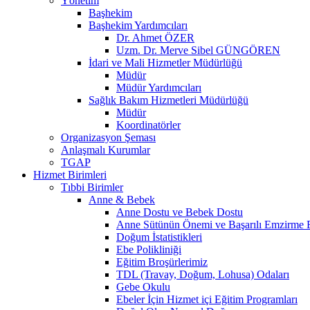
Yönetim
Başhekim
Başhekim Yardımcıları
Dr. Ahmet ÖZER
Uzm. Dr. Merve Sibel GÜNGÖREN
İdari ve Mali Hizmetler Müdürlüğü
Müdür
Müdür Yardımcıları
Sağlık Bakım Hizmetleri Müdürlüğü
Müdür
Koordinatörler
Organizasyon Şeması
Anlaşmalı Kurumlar
TGAP
Hizmet Birimleri
Tıbbi Birimler
Anne & Bebek
Anne Dostu ve Bebek Dostu
Anne Sütünün Önemi ve Başarılı Emzirme E
Doğum İstatistikleri
Ebe Polikliniği
Eğitim Broşürlerimiz
TDL (Travay, Doğum, Lohusa) Odaları
Gebe Okulu
Ebeler İçin Hizmet içi Eğitim Programları