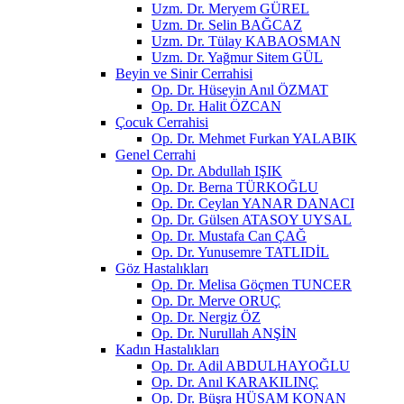
Uzm. Dr. Meryem GÜREL
Uzm. Dr. Selin BAĞCAZ
Uzm. Dr. Tülay KABAOSMAN
Uzm. Dr. Yağmur Sitem GÜL
Beyin ve Sinir Cerrahisi
Op. Dr. Hüseyin Anıl ÖZMAT
Op. Dr. Halit ÖZCAN
Çocuk Cerrahisi
Op. Dr. Mehmet Furkan YALABIK
Genel Cerrahi
Op. Dr. Abdullah IŞIK
Op. Dr. Berna TÜRKOĞLU
Op. Dr. Ceylan YANAR DANACI
Op. Dr. Gülsen ATASOY UYSAL
Op. Dr. Mustafa Can ÇAĞ
Op. Dr. Yunusemre TATLIDİL
Göz Hastalıkları
Op. Dr. Melisa Göçmen TUNCER
Op. Dr. Merve ORUÇ
Op. Dr. Nergiz ÖZ
Op. Dr. Nurullah ANŞİN
Kadın Hastalıkları
Op. Dr. Adil ABDULHAYOĞLU
Op. Dr. Anıl KARAKILINÇ
Op. Dr. Büşra HÜSAM KONAN