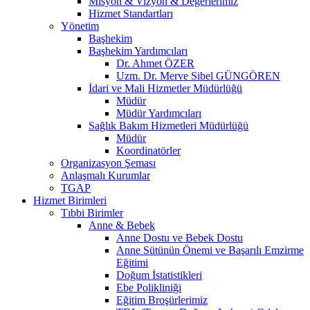
Misyon & Vizyon & Değerlerimiz
Hizmet Standartları
Yönetim
Başhekim
Başhekim Yardımcıları
Dr. Ahmet ÖZER
Uzm. Dr. Merve Sibel GÜNGÖREN
İdari ve Mali Hizmetler Müdürlüğü
Müdür
Müdür Yardımcıları
Sağlık Bakım Hizmetleri Müdürlüğü
Müdür
Koordinatörler
Organizasyon Şeması
Anlaşmalı Kurumlar
TGAP
Hizmet Birimleri
Tıbbi Birimler
Anne & Bebek
Anne Dostu ve Bebek Dostu
Anne Sütünün Önemi ve Başarılı Emzirme
Eğitimi
Doğum İstatistikleri
Ebe Polikliniği
Eğitim Broşürlerimiz