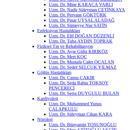
Uzm. Dr. Mine KARACA VARLI
Uzm. Dr. Nadir Süleyman ÇETİNKAYA
Uzm. Dr. Pervane GÖKTÜRK
Uzm. Dr. Pınar UYSAL ALADAĞ
Uzm. Dr. Sümeyye Nur SATİN
Enfeksiyon Hastalıkları
Uzm. Dr. Elif DOĞAN DÜZENLİ
Uzm. Dr. Tuba AYDIN TOPRAK
Fiziksel Tıp ve Rehabilitasyon
Uzm. Dr. Ayşe Güliz KIRIKÖZ
Uzm. Dr. Mert KOÇ
Uzm. Dr. Mustafa Çağrı ÖCALAN
Uzm. Dr. Sedef SELÇUK YILMAZ
Göğüs Hastalıkları
Uzm. Dr. Cansu ÇAKIR
Uzm. Dr. Seda Rabia TOKSOY
PENÇERECİ
Uzm. Dr. Serra DUYGULU BULAN
Kardiyoloji
Uzm. Dr. Muhammed Yunus
ÇALAPKULU
Uzm. Dr. Süleyman Cihan KARA
Nöroloji
Uzm. Dr. Bünyamin TOSUNOĞLU
Uzm. Dr. Ebru AZİZOĞLU AKÇİN