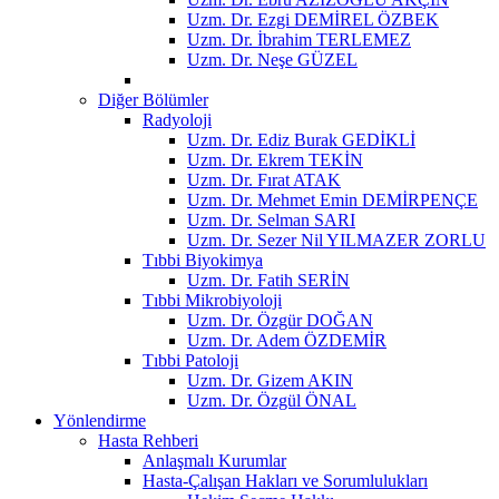
Uzm. Dr. Ezgi DEMİREL ÖZBEK
Uzm. Dr. İbrahim TERLEMEZ
Uzm. Dr. Neşe GÜZEL
Diğer Bölümler
Radyoloji
Uzm. Dr. Ediz Burak GEDİKLİ
Uzm. Dr. Ekrem TEKİN
Uzm. Dr. Fırat ATAK
Uzm. Dr. Mehmet Emin DEMİRPENÇE
Uzm. Dr. Selman SARI
Uzm. Dr. Sezer Nil YILMAZER ZORLU
Tıbbi Biyokimya
Uzm. Dr. Fatih SERİN
Tıbbi Mikrobiyoloji
Uzm. Dr. Özgür DOĞAN
Uzm. Dr. Adem ÖZDEMİR
Tıbbi Patoloji
Uzm. Dr. Gizem AKIN
Uzm. Dr. Özgül ÖNAL
Yönlendirme
Hasta Rehberi
Anlaşmalı Kurumlar
Hasta-Çalışan Hakları ve Sorumlulukları