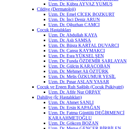
Uzm. Dr. Kübra AYVAZ YUMUŞ
Cildiye (Dermatoloji)
Uzm. Dr. Emel ÇİÇEK BOZKURT
Uzm. Dr. İnci Deniz ARUN
Uzm. Dr. Oğuzhan ÇAMCI
Çocuk Hastalıkları
Uzm. Dr. Abdullah KAYA
Uzm. Dr. Aslı SAMSA
Uzm. Dr. Büşra KARTAL DUVARCI
Uzm. Dr. Cansu KAYMAKCI
Uzm. Dr. Esra YÜKSEL ŞEN
Uzm. Dr. Funda ÖZDEMİR ŞARLAYAN
Uzm. Dr. Gülçin KARAÇOBAN
Uzm. Dr. Mehmet Ali ÖZTÜRK
Uzm. Dr. Melis ÖZKUMUR YEŞİL
Uzm. Dr. Pınar ASLAN YAŞAR
Çocuk ve Ergen Ruh Sağlığı (Çocuk Psikiyatri)
Uzm. Dr. Afife Nur ORPAY
Dahiliye (İç Hastalıkları)
Uzm. Dr. Ahmet ŞANLI
Uzm. Dr. Ersin KAPAĞAN
Uzm. Dr. Fatma Güntülü DEĞİRMENCİ
KARAAHMETOĞLU
Uzm. Dr. Gökcen BOZAN
Uzm. Dr. Merve GENCER BİRBİLEN