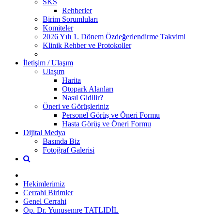
SKS
Rehberler
Birim Sorumluları
Komiteler
2026 Yılı 1. Dönem Özdeğerlendirme Takvimi
Klinik Rehber ve Protokoller
İletişim / Ulaşım
Ulaşım
Harita
Otopark Alanları
Nasıl Gidilir?
Öneri ve Görüşleriniz
Personel Görüş ve Öneri Formu
Hasta Görüş ve Öneri Formu
Dijital Medya
Basında Biz
Fotoğraf Galerisi
Hekimlerimiz
Cerrahi Birimler
Genel Cerrahi
Op. Dr. Yunusemre TATLIDİL