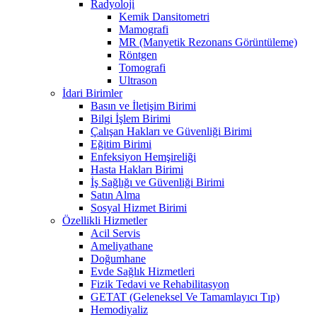
Radyoloji
Kemik Dansitometri
Mamografi
MR (Manyetik Rezonans Görüntüleme)
Röntgen
Tomografi
Ultrason
İdari Birimler
Basın ve İletişim Birimi
Bilgi İşlem Birimi
Çalışan Hakları ve Güvenliği Birimi
Eğitim Birimi
Enfeksiyon Hemşireliği
Hasta Hakları Birimi
İş Sağlığı ve Güvenliği Birimi
Satın Alma
Sosyal Hizmet Birimi
Özellikli Hizmetler
Acil Servis
Ameliyathane
Doğumhane
Evde Sağlık Hizmetleri
Fizik Tedavi ve Rehabilitasyon
GETAT (Geleneksel Ve Tamamlayıcı Tıp)
Hemodiyaliz