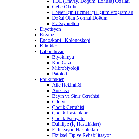
TDL (Travay, Doğum, Lohusa) Odaları
Gebe Okulu
Ebeler İçin Hizmet içi Eğitim Programları
Doğal Olan Normal Doğum
Ev Ziyaretleri
Diyetisyen
Eczane
Endoskopi - Kolonoskopi
Klinikler
Laboratuvar
Biyokimya
Kan Gazı
Mikrobiyoloji
Patoloji
Poliklinikler
Aile Hekimliği
Anestezi
Beyin ve Sinir Cerrahisi
Cildiye
Çocuk Cerrahisi
Çocuk Hastalıkları
Çocuk Psikiyatri
Dahiliye (İç Hastalıkları)
Enfeksiyon Hastalıkları
Fiziksel Tıp ve Rehabilitasyon