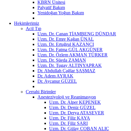
KBRN Ünitesi
Palyatif Bakım
Yenidoğan Yoğun Bakım
Hekimlerimiz
Acil Tıp
Uzm. Dr. Canan TİAMBENG DÜNDAR
Uzm. Dr. Emre Kağan ÜNAL
Uzm. Dr. Ertuğrul KAZANCI
Uzm. Dr. Fatma GÜL AKGÜNER
Uzm. Dr. Özlem AKMAN TÜRKER
Uzm. Dr. Süeda ZAMAN
Uzm. Dr. Tugay ALTINYAPRAK
Dr. Abdullah Çağlar ŞAŞMAZ
Dr. Adem AYRAK
Dr. Ayçanur GÜZEL
Cerrahi Birimler
Anesteziyoloji ve Reanimasyon
Uzm. Dr. Alper KEPENEK
Uzm. Dr. Deniz GÜZEL
Uzm. Dr. Derya ATASEVER
Uzm. Dr. Filiz KAYA
Uzm. Dr. Filiz SARI
Uzm. Dr. Gülay ÇOBAN ALIÇ