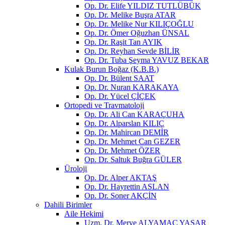
Op. Dr. Elife YILDIZ TUTLÜBÜK
Op. Dr. Melike Buşra ATAR
Op. Dr. Melike Nur KILIÇOĞLU
Op. Dr. Ömer Oğuzhan ÜNSAL
Op. Dr. Raşit Tan AYIK
Op. Dr. Reyhan Sevde BİLİR
Op. Dr. Tuba Şeyma YAVUZ BEKAR
Kulak Burun Boğaz (K.B.B.)
Op. Dr. Bülent SAAT
Op. Dr. Nuran KARAKAYA
Op. Dr. Yücel ÇİÇEK
Ortopedi ve Travmatoloji
Op. Dr. Ali Can KARAÇUHA
Op. Dr. Alparslan KILIÇ
Op. Dr. Mahircan DEMİR
Op. Dr. Mehmet Can GEZER
Op. Dr. Mehmet ÖZER
Op. Dr. Saltuk Buğra GÜLER
Üroloji
Op. Dr. Alper AKTAŞ
Op. Dr. Hayrettin ASLAN
Op. Dr. Soner AKÇİN
Dahili Birimler
Aile Hekimi
Uzm. Dr. Merve ALYAMAÇ YAŞAR