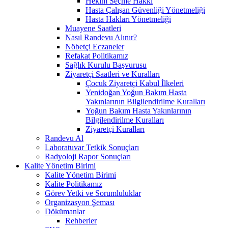
Hekim Seçme Hakkı
Hasta Çalışan Güvenliği Yönetmeliği
Hasta Hakları Yönetmeliği
Muayene Saatleri
Nasıl Randevu Alınır?
Nöbetçi Eczaneler
Refakat Politikamız
Sağlık Kurulu Başvurusu
Ziyaretçi Saatleri ve Kuralları
Çocuk Ziyaretçi Kabul İlkeleri
Yenidoğan Yoğun Bakım Hasta
Yakınlarının Bilgilendirilme Kuralları
Yoğun Bakım Hasta Yakınlarının
Bilgilendirilme Kuralları
Ziyaretçi Kuralları
Randevu Al
Laboratuvar Tetkik Sonuçları
Radyoloji Rapor Sonuçları
Kalite Yönetim Birimi
Kalite Yönetim Birimi
Kalite Politikamız
Görev Yetki ve Sorumluluklar
Organizasyon Şeması
Dökümanlar
Rehberler