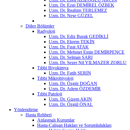
Uzm. Dr. Ezgi DEMİREL ÖZBEK
Uzm. Dr. İbrahim TERLEMEZ
Uzm. Dr. Neşe GÜZEL
Diğer Bölümler
Radyoloji
Uzm. Dr. Ediz Burak GEDİKLİ
Uzm. Dr. Ekrem TEKİN
Uzm. Dr. Fırat ATAK
Uzm. Dr. Mehmet Emin DEMİRPENÇE
Uzm. Dr. Selman SARI
Uzm. Dr. Sezer Nil YILMAZER ZORLU
Tıbbi Biyokimya
Uzm. Dr. Fatih SERİN
Tıbbi Mikrobiyoloji
Uzm. Dr. Özgür DOĞAN
Uzm. Dr. Adem ÖZDEMİR
Tıbbi Patoloji
Uzm. Dr. Gizem AKIN
Uzm. Dr. Özgül ÖNAL
Yönlendirme
Hasta Rehberi
Anlaşmalı Kurumlar
Hasta-Çalışan Hakları ve Sorumlulukları