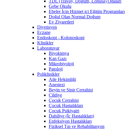
TDL (Travay, Doğum, Lohusa) Odaları
Gebe Okulu
Ebeler İçin Hizmet içi Eğitim Programları
Doğal Olan Normal Doğum
Ev Ziyaretleri
Diyetisyen
Eczane
Endoskopi - Kolonoskopi
Klinikler
Laboratuvar
Biyokimya
Kan Gazı
Mikrobiyoloji
Patoloji
Poliklinikler
Aile Hekimliği
Anestezi
Beyin ve Sinir Cerrahisi
Cildiye
Çocuk Cerrahisi
Çocuk Hastalıkları
Çocuk Psikiyatri
Dahiliye (İç Hastalıkları)
Enfeksiyon Hastalıkları
Fiziksel Tıp ve Rehabilitasyon