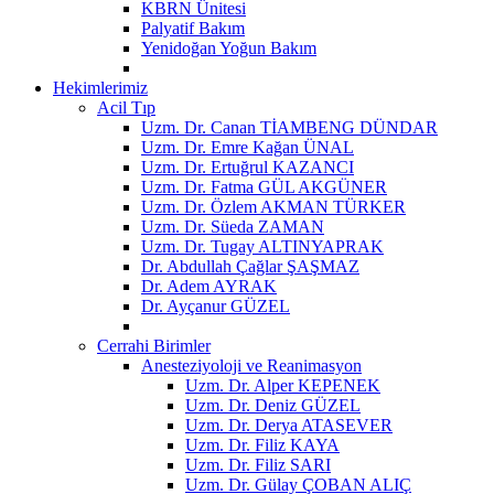
KBRN Ünitesi
Palyatif Bakım
Yenidoğan Yoğun Bakım
Hekimlerimiz
Acil Tıp
Uzm. Dr. Canan TİAMBENG DÜNDAR
Uzm. Dr. Emre Kağan ÜNAL
Uzm. Dr. Ertuğrul KAZANCI
Uzm. Dr. Fatma GÜL AKGÜNER
Uzm. Dr. Özlem AKMAN TÜRKER
Uzm. Dr. Süeda ZAMAN
Uzm. Dr. Tugay ALTINYAPRAK
Dr. Abdullah Çağlar ŞAŞMAZ
Dr. Adem AYRAK
Dr. Ayçanur GÜZEL
Cerrahi Birimler
Anesteziyoloji ve Reanimasyon
Uzm. Dr. Alper KEPENEK
Uzm. Dr. Deniz GÜZEL
Uzm. Dr. Derya ATASEVER
Uzm. Dr. Filiz KAYA
Uzm. Dr. Filiz SARI
Uzm. Dr. Gülay ÇOBAN ALIÇ