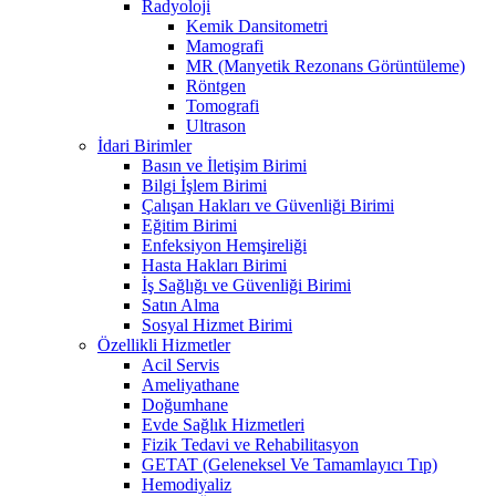
Radyoloji
Kemik Dansitometri
Mamografi
MR (Manyetik Rezonans Görüntüleme)
Röntgen
Tomografi
Ultrason
İdari Birimler
Basın ve İletişim Birimi
Bilgi İşlem Birimi
Çalışan Hakları ve Güvenliği Birimi
Eğitim Birimi
Enfeksiyon Hemşireliği
Hasta Hakları Birimi
İş Sağlığı ve Güvenliği Birimi
Satın Alma
Sosyal Hizmet Birimi
Özellikli Hizmetler
Acil Servis
Ameliyathane
Doğumhane
Evde Sağlık Hizmetleri
Fizik Tedavi ve Rehabilitasyon
GETAT (Geleneksel Ve Tamamlayıcı Tıp)
Hemodiyaliz