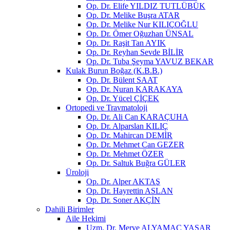
Op. Dr. Elife YILDIZ TUTLÜBÜK
Op. Dr. Melike Buşra ATAR
Op. Dr. Melike Nur KILIÇOĞLU
Op. Dr. Ömer Oğuzhan ÜNSAL
Op. Dr. Raşit Tan AYIK
Op. Dr. Reyhan Sevde BİLİR
Op. Dr. Tuba Şeyma YAVUZ BEKAR
Kulak Burun Boğaz (K.B.B.)
Op. Dr. Bülent SAAT
Op. Dr. Nuran KARAKAYA
Op. Dr. Yücel ÇİÇEK
Ortopedi ve Travmatoloji
Op. Dr. Ali Can KARAÇUHA
Op. Dr. Alparslan KILIÇ
Op. Dr. Mahircan DEMİR
Op. Dr. Mehmet Can GEZER
Op. Dr. Mehmet ÖZER
Op. Dr. Saltuk Buğra GÜLER
Üroloji
Op. Dr. Alper AKTAŞ
Op. Dr. Hayrettin ASLAN
Op. Dr. Soner AKÇİN
Dahili Birimler
Aile Hekimi
Uzm. Dr. Merve ALYAMAÇ YAŞAR