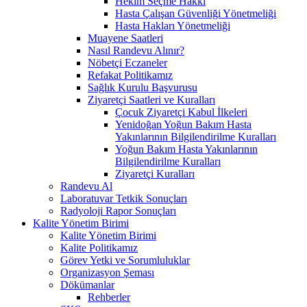
Hekim Seçme Hakkı
Hasta Çalışan Güvenliği Yönetmeliği
Hasta Hakları Yönetmeliği
Muayene Saatleri
Nasıl Randevu Alınır?
Nöbetçi Eczaneler
Refakat Politikamız
Sağlık Kurulu Başvurusu
Ziyaretçi Saatleri ve Kuralları
Çocuk Ziyaretçi Kabul İlkeleri
Yenidoğan Yoğun Bakım Hasta
Yakınlarının Bilgilendirilme Kuralları
Yoğun Bakım Hasta Yakınlarının
Bilgilendirilme Kuralları
Ziyaretçi Kuralları
Randevu Al
Laboratuvar Tetkik Sonuçları
Radyoloji Rapor Sonuçları
Kalite Yönetim Birimi
Kalite Yönetim Birimi
Kalite Politikamız
Görev Yetki ve Sorumluluklar
Organizasyon Şeması
Dökümanlar
Rehberler