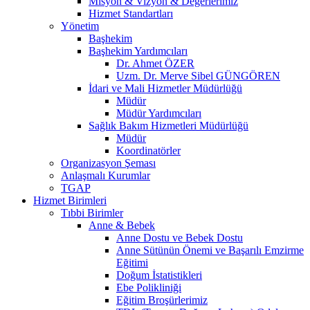
Misyon & Vizyon & Değerlerimiz
Hizmet Standartları
Yönetim
Başhekim
Başhekim Yardımcıları
Dr. Ahmet ÖZER
Uzm. Dr. Merve Sibel GÜNGÖREN
İdari ve Mali Hizmetler Müdürlüğü
Müdür
Müdür Yardımcıları
Sağlık Bakım Hizmetleri Müdürlüğü
Müdür
Koordinatörler
Organizasyon Şeması
Anlaşmalı Kurumlar
TGAP
Hizmet Birimleri
Tıbbi Birimler
Anne & Bebek
Anne Dostu ve Bebek Dostu
Anne Sütünün Önemi ve Başarılı Emzirme
Eğitimi
Doğum İstatistikleri
Ebe Polikliniği
Eğitim Broşürlerimiz