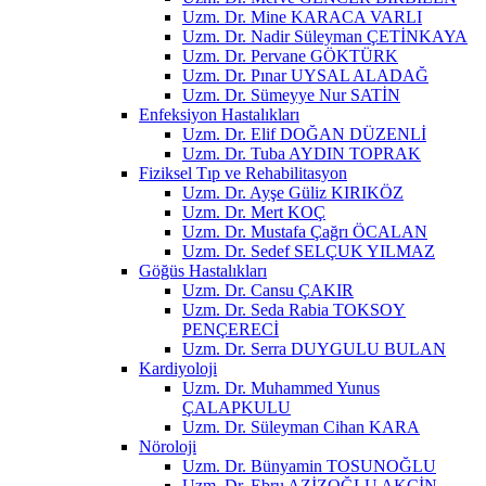
Uzm. Dr. Mine KARACA VARLI
Uzm. Dr. Nadir Süleyman ÇETİNKAYA
Uzm. Dr. Pervane GÖKTÜRK
Uzm. Dr. Pınar UYSAL ALADAĞ
Uzm. Dr. Sümeyye Nur SATİN
Enfeksiyon Hastalıkları
Uzm. Dr. Elif DOĞAN DÜZENLİ
Uzm. Dr. Tuba AYDIN TOPRAK
Fiziksel Tıp ve Rehabilitasyon
Uzm. Dr. Ayşe Güliz KIRIKÖZ
Uzm. Dr. Mert KOÇ
Uzm. Dr. Mustafa Çağrı ÖCALAN
Uzm. Dr. Sedef SELÇUK YILMAZ
Göğüs Hastalıkları
Uzm. Dr. Cansu ÇAKIR
Uzm. Dr. Seda Rabia TOKSOY
PENÇERECİ
Uzm. Dr. Serra DUYGULU BULAN
Kardiyoloji
Uzm. Dr. Muhammed Yunus
ÇALAPKULU
Uzm. Dr. Süleyman Cihan KARA
Nöroloji
Uzm. Dr. Bünyamin TOSUNOĞLU
Uzm. Dr. Ebru AZİZOĞLU AKÇİN