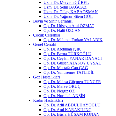
Uzm. Dr. Meryem GÜREL
Uzm. Dr. Selin BAĞCAZ
Uzm. Dr. Tülay KABAOSMAN
Uzm. Dr. Yağmur Sitem GÜL
Beyin ve Sinir Cerrahisi
Op. Dr. Hüseyin Anıl ÖZMAT
Op. Dr. Halit ÖZCAN
Çocuk Cerrahisi
Op. Dr. Mehmet Furkan YALABIK
Genel Cerrahi
Op. Dr. Abdullah IŞIK
Op. Dr. Berna TÜRKOĞLU
Op. Dr. Ceylan YANAR DANACI
Op. Dr. Gülsen ATASOY UYSAL
Op. Dr. Mustafa Can ÇAĞ
Op. Dr. Yunusemre TATLIDİL
Göz Hastalıkları
Op. Dr. Melisa Göçmen TUNCER
Op. Dr. Merve ORUÇ
Op. Dr. Nergiz ÖZ
Op. Dr. Nurullah ANŞİN
Kadın Hastalıkları
Op. Dr. Adil ABDULHAYOĞLU
Op. Dr. Anıl KARAKILINÇ
Op. Dr. Büşra HÜSAM KONAN