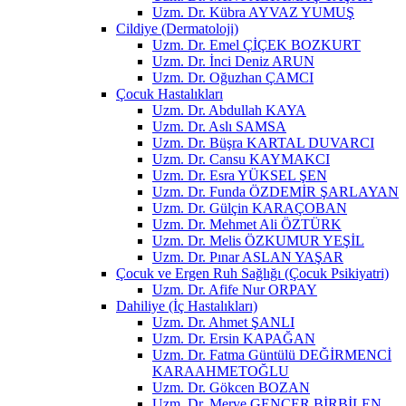
Uzm. Dr. Kübra AYVAZ YUMUŞ
Cildiye (Dermatoloji)
Uzm. Dr. Emel ÇİÇEK BOZKURT
Uzm. Dr. İnci Deniz ARUN
Uzm. Dr. Oğuzhan ÇAMCI
Çocuk Hastalıkları
Uzm. Dr. Abdullah KAYA
Uzm. Dr. Aslı SAMSA
Uzm. Dr. Büşra KARTAL DUVARCI
Uzm. Dr. Cansu KAYMAKCI
Uzm. Dr. Esra YÜKSEL ŞEN
Uzm. Dr. Funda ÖZDEMİR ŞARLAYAN
Uzm. Dr. Gülçin KARAÇOBAN
Uzm. Dr. Mehmet Ali ÖZTÜRK
Uzm. Dr. Melis ÖZKUMUR YEŞİL
Uzm. Dr. Pınar ASLAN YAŞAR
Çocuk ve Ergen Ruh Sağlığı (Çocuk Psikiyatri)
Uzm. Dr. Afife Nur ORPAY
Dahiliye (İç Hastalıkları)
Uzm. Dr. Ahmet ŞANLI
Uzm. Dr. Ersin KAPAĞAN
Uzm. Dr. Fatma Güntülü DEĞİRMENCİ
KARAAHMETOĞLU
Uzm. Dr. Gökcen BOZAN
Uzm. Dr. Merve GENCER BİRBİLEN