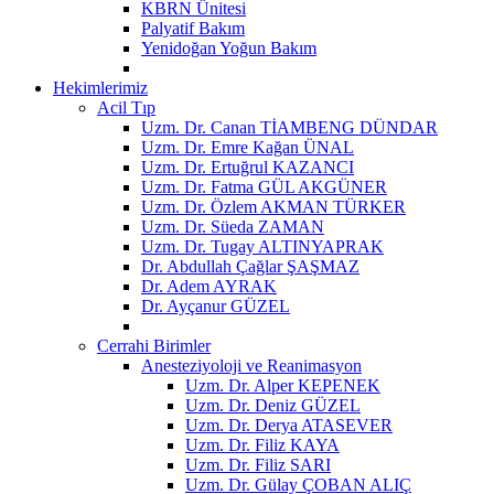
KBRN Ünitesi
Palyatif Bakım
Yenidoğan Yoğun Bakım
Hekimlerimiz
Acil Tıp
Uzm. Dr. Canan TİAMBENG DÜNDAR
Uzm. Dr. Emre Kağan ÜNAL
Uzm. Dr. Ertuğrul KAZANCI
Uzm. Dr. Fatma GÜL AKGÜNER
Uzm. Dr. Özlem AKMAN TÜRKER
Uzm. Dr. Süeda ZAMAN
Uzm. Dr. Tugay ALTINYAPRAK
Dr. Abdullah Çağlar ŞAŞMAZ
Dr. Adem AYRAK
Dr. Ayçanur GÜZEL
Cerrahi Birimler
Anesteziyoloji ve Reanimasyon
Uzm. Dr. Alper KEPENEK
Uzm. Dr. Deniz GÜZEL
Uzm. Dr. Derya ATASEVER
Uzm. Dr. Filiz KAYA
Uzm. Dr. Filiz SARI
Uzm. Dr. Gülay ÇOBAN ALIÇ