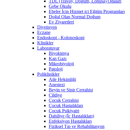
TDL (Travay, Doğum, Lohusa) Odaları
Gebe Okulu
Ebeler İçin Hizmet içi Eğitim Programları
Doğal Olan Normal Doğum
Ev Ziyaretleri
Diyetisyen
Eczane
Endoskopi - Kolonoskopi
Klinikler
Laboratuvar
Biyokimya
Kan Gazı
Mikrobiyoloji
Patoloji
Poliklinikler
Aile Hekimliği
Anestezi
Beyin ve Sinir Cerrahisi
Cildiye
Çocuk Cerrahisi
Çocuk Hastalıkları
Çocuk Psikiyatri
Dahiliye (İç Hastalıkları)
Enfeksiyon Hastalıkları
Fiziksel Tıp ve Rehabilitasyon