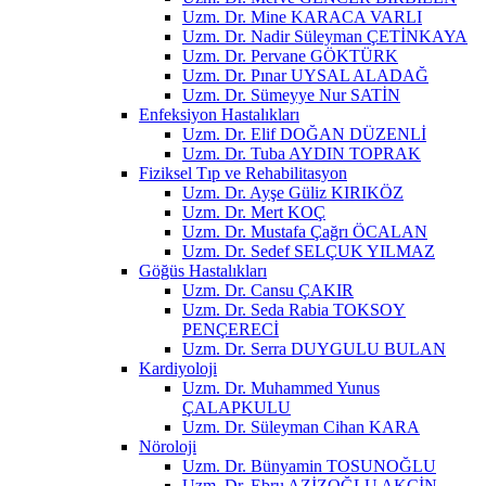
Uzm. Dr. Mine KARACA VARLI
Uzm. Dr. Nadir Süleyman ÇETİNKAYA
Uzm. Dr. Pervane GÖKTÜRK
Uzm. Dr. Pınar UYSAL ALADAĞ
Uzm. Dr. Sümeyye Nur SATİN
Enfeksiyon Hastalıkları
Uzm. Dr. Elif DOĞAN DÜZENLİ
Uzm. Dr. Tuba AYDIN TOPRAK
Fiziksel Tıp ve Rehabilitasyon
Uzm. Dr. Ayşe Güliz KIRIKÖZ
Uzm. Dr. Mert KOÇ
Uzm. Dr. Mustafa Çağrı ÖCALAN
Uzm. Dr. Sedef SELÇUK YILMAZ
Göğüs Hastalıkları
Uzm. Dr. Cansu ÇAKIR
Uzm. Dr. Seda Rabia TOKSOY
PENÇERECİ
Uzm. Dr. Serra DUYGULU BULAN
Kardiyoloji
Uzm. Dr. Muhammed Yunus
ÇALAPKULU
Uzm. Dr. Süleyman Cihan KARA
Nöroloji
Uzm. Dr. Bünyamin TOSUNOĞLU
Uzm. Dr. Ebru AZİZOĞLU AKÇİN