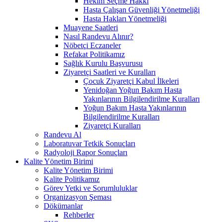
Hekim Seçme Hakkı
Hasta Çalışan Güvenliği Yönetmeliği
Hasta Hakları Yönetmeliği
Muayene Saatleri
Nasıl Randevu Alınır?
Nöbetçi Eczaneler
Refakat Politikamız
Sağlık Kurulu Başvurusu
Ziyaretçi Saatleri ve Kuralları
Çocuk Ziyaretçi Kabul İlkeleri
Yenidoğan Yoğun Bakım Hasta
Yakınlarının Bilgilendirilme Kuralları
Yoğun Bakım Hasta Yakınlarının
Bilgilendirilme Kuralları
Ziyaretçi Kuralları
Randevu Al
Laboratuvar Tetkik Sonuçları
Radyoloji Rapor Sonuçları
Kalite Yönetim Birimi
Kalite Yönetim Birimi
Kalite Politikamız
Görev Yetki ve Sorumluluklar
Organizasyon Şeması
Dökümanlar
Rehberler