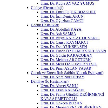
Uzm. Dr. Kübra AYVAZ YUMUŞ
Cildiye (Dermatoloji)
Uzm. Dr. Emel ÇİÇEK BOZKURT
Uzm. Dr. İnci Deniz ARUN
Uzm. Dr. Oğuzhan ÇAMCI
Çocuk Hastalıkları
Uzm. Dr. Abdullah KAYA
Uzm. Dr. Aslı SAMSA
Uzm. Dr. Büşra KARTAL DUVARCI
Uzm. Dr. Cansu KAYMAKCI
Uzm. Dr. Esra YÜKSEL ŞEN
Uzm. Dr. Funda ÖZDEMİR ŞARLAYAN
Uzm. Dr. Gülçin KARAÇOBAN
Uzm. Dr. Mehmet Ali ÖZTÜRK
Uzm. Dr. Melis ÖZKUMUR YEŞİL
Uzm. Dr. Pınar ASLAN YAŞAR
Çocuk ve Ergen Ruh Sağlığı (Çocuk Psikiyatri)
Uzm. Dr. Afife Nur ORPAY
Dahiliye (İç Hastalıkları)
Uzm. Dr. Ahmet ŞANLI
Uzm. Dr. Ersin KAPAĞAN
Uzm. Dr. Fatma Güntülü DEĞİRMENCİ
KARAAHMETOĞLU
Uzm. Dr. Gökcen BOZAN
Uzm. Dr. Merve GENCER BİRBİLEN