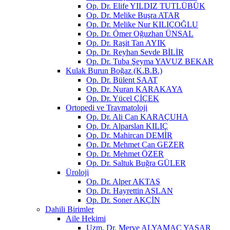
Op. Dr. Elife YILDIZ TUTLÜBÜK
Op. Dr. Melike Buşra ATAR
Op. Dr. Melike Nur KILIÇOĞLU
Op. Dr. Ömer Oğuzhan ÜNSAL
Op. Dr. Raşit Tan AYIK
Op. Dr. Reyhan Sevde BİLİR
Op. Dr. Tuba Şeyma YAVUZ BEKAR
Kulak Burun Boğaz (K.B.B.)
Op. Dr. Bülent SAAT
Op. Dr. Nuran KARAKAYA
Op. Dr. Yücel ÇİÇEK
Ortopedi ve Travmatoloji
Op. Dr. Ali Can KARAÇUHA
Op. Dr. Alparslan KILIÇ
Op. Dr. Mahircan DEMİR
Op. Dr. Mehmet Can GEZER
Op. Dr. Mehmet ÖZER
Op. Dr. Saltuk Buğra GÜLER
Üroloji
Op. Dr. Alper AKTAŞ
Op. Dr. Hayrettin ASLAN
Op. Dr. Soner AKÇİN
Dahili Birimler
Aile Hekimi
Uzm. Dr. Merve ALYAMAÇ YAŞAR