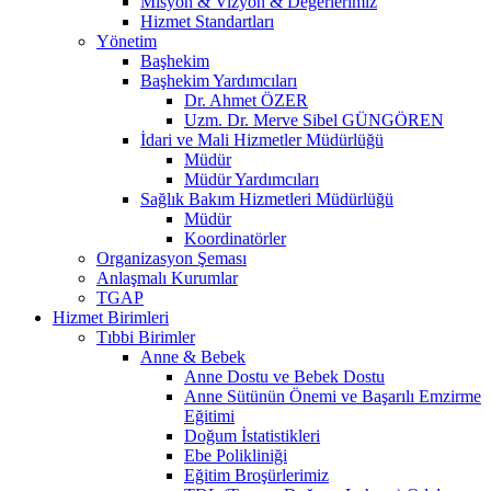
Misyon & Vizyon & Değerlerimiz
Hizmet Standartları
Yönetim
Başhekim
Başhekim Yardımcıları
Dr. Ahmet ÖZER
Uzm. Dr. Merve Sibel GÜNGÖREN
İdari ve Mali Hizmetler Müdürlüğü
Müdür
Müdür Yardımcıları
Sağlık Bakım Hizmetleri Müdürlüğü
Müdür
Koordinatörler
Organizasyon Şeması
Anlaşmalı Kurumlar
TGAP
Hizmet Birimleri
Tıbbi Birimler
Anne & Bebek
Anne Dostu ve Bebek Dostu
Anne Sütünün Önemi ve Başarılı Emzirme
Eğitimi
Doğum İstatistikleri
Ebe Polikliniği
Eğitim Broşürlerimiz