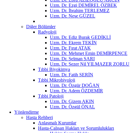
Uzm. Dr. Ezgi DEMİREL ÖZBEK
Uzm. Dr. İbrahim TERLEMEZ
Uzm. Dr. Neşe GÜZEL
Diğer Bölümler
Radyoloji
Uzm. Dr. Ediz Burak GEDİKLİ
Uzm. Dr. Ekrem TEKİN
Uzm. Dr. Fırat ATAK
Uzm. Dr. Mehmet Emin DEMİRPENÇE
Uzm. Dr. Selman SARI
Uzm. Dr. Sezer Nil YILMAZER ZORLU
Tıbbi Biyokimya
Uzm. Dr. Fatih SERİN
Tıbbi Mikrobiyoloji
Uzm. Dr. Özgür DOĞAN
Uzm. Dr. Adem ÖZDEMİR
Tıbbi Patoloji
Uzm. Dr. Gizem AKIN
Uzm. Dr. Özgül ÖNAL
Yönlendirme
Hasta Rehberi
Anlaşmalı Kurumlar
Hasta-Çalışan Hakları ve Sorumlulukları