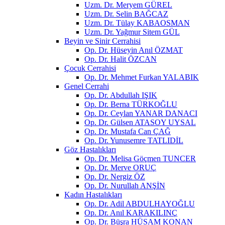
Uzm. Dr. Meryem GÜREL
Uzm. Dr. Selin BAĞCAZ
Uzm. Dr. Tülay KABAOSMAN
Uzm. Dr. Yağmur Sitem GÜL
Beyin ve Sinir Cerrahisi
Op. Dr. Hüseyin Anıl ÖZMAT
Op. Dr. Halit ÖZCAN
Çocuk Cerrahisi
Op. Dr. Mehmet Furkan YALABIK
Genel Cerrahi
Op. Dr. Abdullah IŞIK
Op. Dr. Berna TÜRKOĞLU
Op. Dr. Ceylan YANAR DANACI
Op. Dr. Gülsen ATASOY UYSAL
Op. Dr. Mustafa Can ÇAĞ
Op. Dr. Yunusemre TATLIDİL
Göz Hastalıkları
Op. Dr. Melisa Göçmen TUNCER
Op. Dr. Merve ORUÇ
Op. Dr. Nergiz ÖZ
Op. Dr. Nurullah ANŞİN
Kadın Hastalıkları
Op. Dr. Adil ABDULHAYOĞLU
Op. Dr. Anıl KARAKILINÇ
Op. Dr. Büşra HÜSAM KONAN