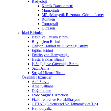
Radyoloji
Kemik Dansitometri
Mamografi
MR (Manyetik Rezonans Görüntüleme)
Röntgen
Tomografi
Ultrason
İdari Birimler
Basın ve İletişim Birimi
Bilgi İşlem Birimi
Çalışan Hakları ve Güvenliği Birimi
Eğitim Birimi
Enfeksiyon Hemşireliği
Hasta Hakları Birimi
İş Sağlığı ve Güvenliği Birimi
Satın Alma
Sosyal Hizmet Birimi
Özellikli Hizmetler
Acil Servis
Ameliyathane
Doğumhane
Evde Sağlık Hizmetleri
Fizik Tedavi ve Rehabilitasyon
GETAT (Geleneksel Ve Tamamlayıcı Tıp)
Hemodiyaliz