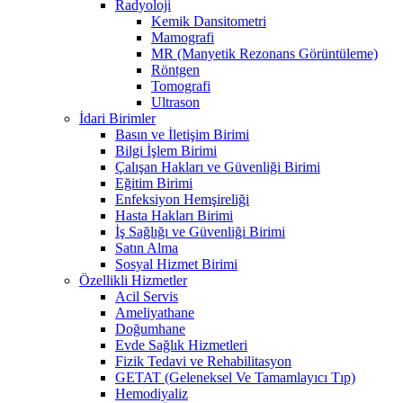
Radyoloji
Kemik Dansitometri
Mamografi
MR (Manyetik Rezonans Görüntüleme)
Röntgen
Tomografi
Ultrason
İdari Birimler
Basın ve İletişim Birimi
Bilgi İşlem Birimi
Çalışan Hakları ve Güvenliği Birimi
Eğitim Birimi
Enfeksiyon Hemşireliği
Hasta Hakları Birimi
İş Sağlığı ve Güvenliği Birimi
Satın Alma
Sosyal Hizmet Birimi
Özellikli Hizmetler
Acil Servis
Ameliyathane
Doğumhane
Evde Sağlık Hizmetleri
Fizik Tedavi ve Rehabilitasyon
GETAT (Geleneksel Ve Tamamlayıcı Tıp)
Hemodiyaliz