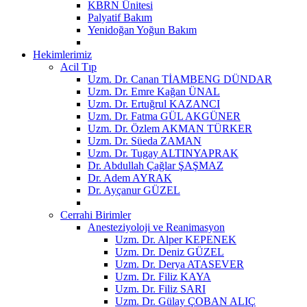
KBRN Ünitesi
Palyatif Bakım
Yenidoğan Yoğun Bakım
Hekimlerimiz
Acil Tıp
Uzm. Dr. Canan TİAMBENG DÜNDAR
Uzm. Dr. Emre Kağan ÜNAL
Uzm. Dr. Ertuğrul KAZANCI
Uzm. Dr. Fatma GÜL AKGÜNER
Uzm. Dr. Özlem AKMAN TÜRKER
Uzm. Dr. Süeda ZAMAN
Uzm. Dr. Tugay ALTINYAPRAK
Dr. Abdullah Çağlar ŞAŞMAZ
Dr. Adem AYRAK
Dr. Ayçanur GÜZEL
Cerrahi Birimler
Anesteziyoloji ve Reanimasyon
Uzm. Dr. Alper KEPENEK
Uzm. Dr. Deniz GÜZEL
Uzm. Dr. Derya ATASEVER
Uzm. Dr. Filiz KAYA
Uzm. Dr. Filiz SARI
Uzm. Dr. Gülay ÇOBAN ALIÇ