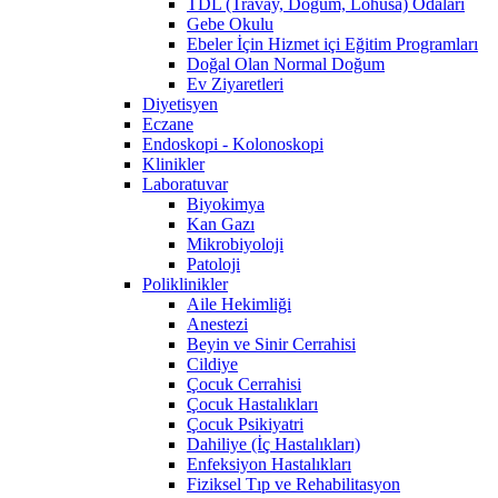
TDL (Travay, Doğum, Lohusa) Odaları
Gebe Okulu
Ebeler İçin Hizmet içi Eğitim Programları
Doğal Olan Normal Doğum
Ev Ziyaretleri
Diyetisyen
Eczane
Endoskopi - Kolonoskopi
Klinikler
Laboratuvar
Biyokimya
Kan Gazı
Mikrobiyoloji
Patoloji
Poliklinikler
Aile Hekimliği
Anestezi
Beyin ve Sinir Cerrahisi
Cildiye
Çocuk Cerrahisi
Çocuk Hastalıkları
Çocuk Psikiyatri
Dahiliye (İç Hastalıkları)
Enfeksiyon Hastalıkları
Fiziksel Tıp ve Rehabilitasyon