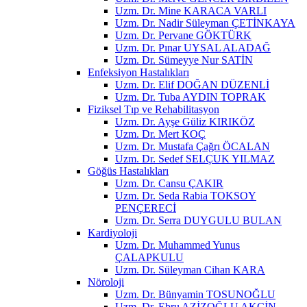
Uzm. Dr. Mine KARACA VARLI
Uzm. Dr. Nadir Süleyman ÇETİNKAYA
Uzm. Dr. Pervane GÖKTÜRK
Uzm. Dr. Pınar UYSAL ALADAĞ
Uzm. Dr. Sümeyye Nur SATİN
Enfeksiyon Hastalıkları
Uzm. Dr. Elif DOĞAN DÜZENLİ
Uzm. Dr. Tuba AYDIN TOPRAK
Fiziksel Tıp ve Rehabilitasyon
Uzm. Dr. Ayşe Güliz KIRIKÖZ
Uzm. Dr. Mert KOÇ
Uzm. Dr. Mustafa Çağrı ÖCALAN
Uzm. Dr. Sedef SELÇUK YILMAZ
Göğüs Hastalıkları
Uzm. Dr. Cansu ÇAKIR
Uzm. Dr. Seda Rabia TOKSOY
PENÇERECİ
Uzm. Dr. Serra DUYGULU BULAN
Kardiyoloji
Uzm. Dr. Muhammed Yunus
ÇALAPKULU
Uzm. Dr. Süleyman Cihan KARA
Nöroloji
Uzm. Dr. Bünyamin TOSUNOĞLU
Uzm. Dr. Ebru AZİZOĞLU AKÇİN