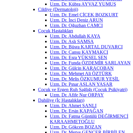
Uzm. Dr. Kübra AYVAZ YUMUŞ
Cildiye (Dermatoloji)
Uzm. Dr. Emel ÇİÇEK BOZKURT
Uzm. Dr. İnci Deniz ARUN
Uzm. Dr. Oğuzhan ÇAMCI
Çocuk Hastalıkları
Uzm. Dr. Abdullah KAYA
Uzm. Dr. Aslı SAMSA
Uzm. Dr. Büşra KARTAL DUVARCI
Uzm. Dr. Cansu KAYMAKCI
Uzm. Dr. Esra YÜKSEL ŞEN
Uzm. Dr. Funda ÖZDEMİR ŞARLAYAN
Uzm. Dr. Gülçin KARAÇOBAN
Uzm. Dr. Mehmet Ali ÖZTÜRK
Uzm. Dr. Melis ÖZKUMUR YEŞİL
Uzm. Dr. Pınar ASLAN YAŞAR
Çocuk ve Ergen Ruh Sağlığı (Çocuk Psikiyatri)
Uzm. Dr. Afife Nur ORPAY
Dahiliye (İç Hastalıkları)
Uzm. Dr. Ahmet ŞANLI
Uzm. Dr. Ersin KAPAĞAN
Uzm. Dr. Fatma Güntülü DEĞİRMENCİ
KARAAHMETOĞLU
Uzm. Dr. Gökcen BOZAN
Uzm. Dr. Merve GENCER BİRBİLEN