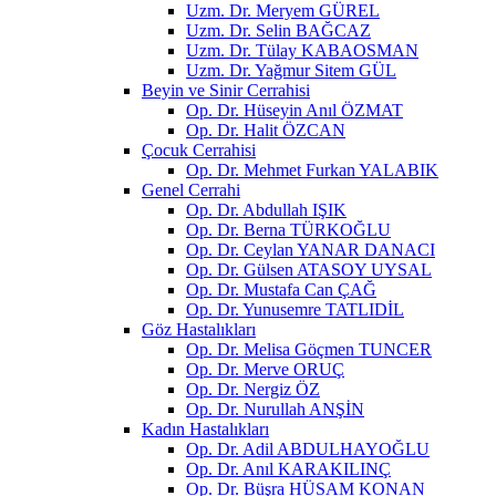
Uzm. Dr. Meryem GÜREL
Uzm. Dr. Selin BAĞCAZ
Uzm. Dr. Tülay KABAOSMAN
Uzm. Dr. Yağmur Sitem GÜL
Beyin ve Sinir Cerrahisi
Op. Dr. Hüseyin Anıl ÖZMAT
Op. Dr. Halit ÖZCAN
Çocuk Cerrahisi
Op. Dr. Mehmet Furkan YALABIK
Genel Cerrahi
Op. Dr. Abdullah IŞIK
Op. Dr. Berna TÜRKOĞLU
Op. Dr. Ceylan YANAR DANACI
Op. Dr. Gülsen ATASOY UYSAL
Op. Dr. Mustafa Can ÇAĞ
Op. Dr. Yunusemre TATLIDİL
Göz Hastalıkları
Op. Dr. Melisa Göçmen TUNCER
Op. Dr. Merve ORUÇ
Op. Dr. Nergiz ÖZ
Op. Dr. Nurullah ANŞİN
Kadın Hastalıkları
Op. Dr. Adil ABDULHAYOĞLU
Op. Dr. Anıl KARAKILINÇ
Op. Dr. Büşra HÜSAM KONAN