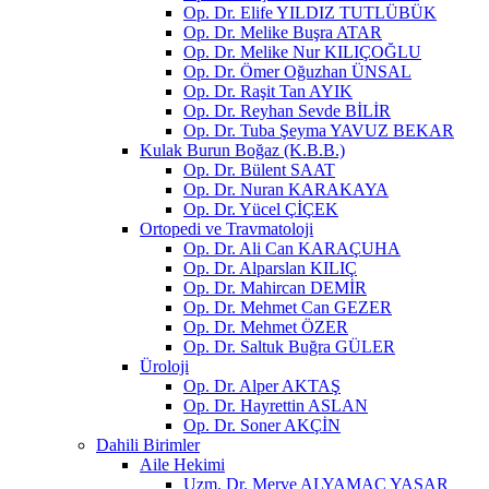
Op. Dr. Elife YILDIZ TUTLÜBÜK
Op. Dr. Melike Buşra ATAR
Op. Dr. Melike Nur KILIÇOĞLU
Op. Dr. Ömer Oğuzhan ÜNSAL
Op. Dr. Raşit Tan AYIK
Op. Dr. Reyhan Sevde BİLİR
Op. Dr. Tuba Şeyma YAVUZ BEKAR
Kulak Burun Boğaz (K.B.B.)
Op. Dr. Bülent SAAT
Op. Dr. Nuran KARAKAYA
Op. Dr. Yücel ÇİÇEK
Ortopedi ve Travmatoloji
Op. Dr. Ali Can KARAÇUHA
Op. Dr. Alparslan KILIÇ
Op. Dr. Mahircan DEMİR
Op. Dr. Mehmet Can GEZER
Op. Dr. Mehmet ÖZER
Op. Dr. Saltuk Buğra GÜLER
Üroloji
Op. Dr. Alper AKTAŞ
Op. Dr. Hayrettin ASLAN
Op. Dr. Soner AKÇİN
Dahili Birimler
Aile Hekimi
Uzm. Dr. Merve ALYAMAÇ YAŞAR