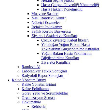
Hekim Seçme Hakkı
Hasta Çalışan Güvenliği Yönetmeliği
Hasta Hakları Yönetmeliği
Muayene Saatleri
Nasıl Randevu Alınır?
Nöbetçi Eczaneler
Refakat Politikamız
Sağlık Kurulu Başvurusu
Ziyaretçi Saatleri ve Kuralları
Çocuk Ziyaretçi Kabul İlkeleri
Yenidoğan Yoğun Bakım Hasta
Yakınlarının Bilgilendirilme Kuralları
Yoğun Bakım Hasta Yakınlarının
Bilgilendirilme Kuralları
Ziyaretçi Kuralları
Randevu Al
Laboratuvar Tetkik Sonuçları
Radyoloji Rapor Sonuçları
Kalite Yönetim Birimi
Kalite Yönetim Birimi
Kalite Politikamız
Görev Yetki ve Sorumluluklar
Organizasyon Şeması
Dökümanlar
Rehberler