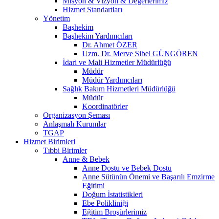
Misyon & Vizyon & Değerlerimiz
Hizmet Standartları
Yönetim
Başhekim
Başhekim Yardımcıları
Dr. Ahmet ÖZER
Uzm. Dr. Merve Sibel GÜNGÖREN
İdari ve Mali Hizmetler Müdürlüğü
Müdür
Müdür Yardımcıları
Sağlık Bakım Hizmetleri Müdürlüğü
Müdür
Koordinatörler
Organizasyon Şeması
Anlaşmalı Kurumlar
TGAP
Hizmet Birimleri
Tıbbi Birimler
Anne & Bebek
Anne Dostu ve Bebek Dostu
Anne Sütünün Önemi ve Başarılı Emzirme
Eğitimi
Doğum İstatistikleri
Ebe Polikliniği
Eğitim Broşürlerimiz