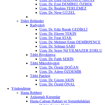
Uzm. Dr. Ezgi DEMİREL ÖZBEK
Uzm. Dr. İbrahim TERLEMEZ
Uzm. Dr. Neşe GÜZEL
Diğer Bölümler
Radyoloji
Uzm. Dr. Ediz Burak GEDİKLİ
Uzm. Dr. Ekrem TEKİN
Uzm. Dr. Fırat ATAK
Uzm. Dr. Mehmet Emin DEMİRPENÇE
Uzm. Dr. Selman SARI
Uzm. Dr. Sezer Nil YILMAZER ZORLU
Tıbbi Biyokimya
Uzm. Dr. Fatih SERİN
Tıbbi Mikrobiyoloji
Uzm. Dr. Özgür DOĞAN
Uzm. Dr. Adem ÖZDEMİR
Tıbbi Patoloji
Uzm. Dr. Gizem AKIN
Uzm. Dr. Özgül ÖNAL
Yönlendirme
Hasta Rehberi
Anlaşmalı Kurumlar
Hasta-Çalışan Hakları ve Sorumlulukları